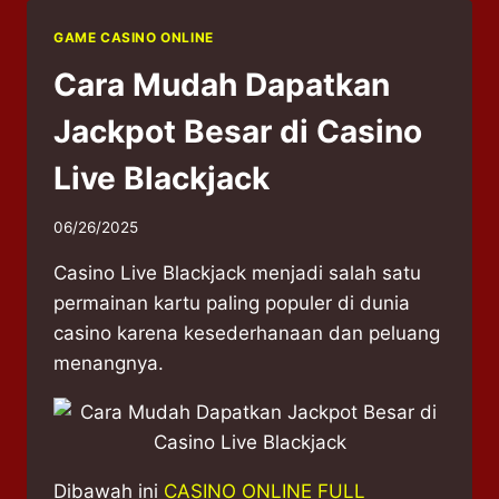
GAME CASINO ONLINE
Cara Mudah Dapatkan
Jackpot Besar di Casino
Live Blackjack
06/26/2025
Casino Live Blackjack menjadi salah satu
permainan kartu paling populer di dunia
casino karena kesederhanaan dan peluang
menangnya.
Dibawah ini
CASINO ONLINE FULL