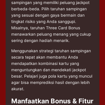
sampingan yang memiliki peluang jackpot
berbeda-beda. Pilih taruhan sampingan
yang sesuai dengan gaya bermain dan
tingkat risiko yang Anda sanggupi.
Misalnya, taruhan Three Card Bonus
menawarkan peluang menang yang cukup
sering dengan hadiah menarik.
Menggunakan strategi taruhan sampingan
secara tepat akan membantu Anda
mendapatkan kombinasi kartu yang
menguntungkan dan mendekati jackpot
besar. Pelajari juga pola kartu yang muncul
agar bisa memprediksi hasil dengan lebih
akurat.
Manfaatkan Bonus & Fitur