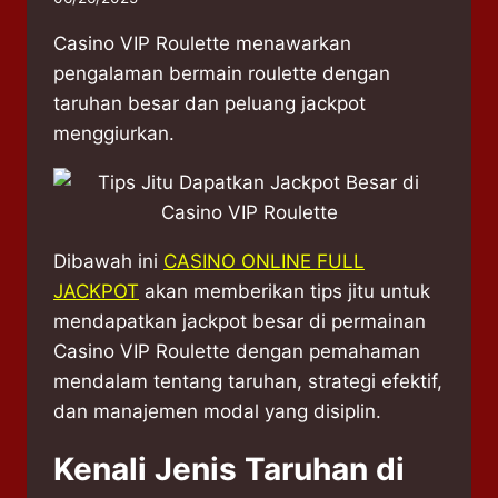
Casino VIP Roulette menawarkan
pengalaman bermain roulette dengan
taruhan besar dan peluang jackpot
menggiurkan.
Dibawah ini
CASINO ONLINE FULL
JACKPOT
akan memberikan tips jitu untuk
mendapatkan jackpot besar di permainan
Casino VIP Roulette dengan pemahaman
mendalam tentang taruhan, strategi efektif,
dan manajemen modal yang disiplin.
Kenali Jenis Taruhan di