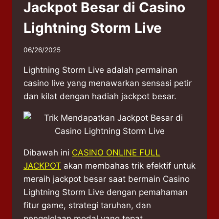
Jackpot Besar di Casino
Lightning Storm Live
06/26/2025
Lightning Storm Live adalah permainan
casino live yang menawarkan sensasi petir
dan kilat dengan hadiah jackpot besar.
Dibawah ini
CASINO ONLINE FULL
JACKPOT
akan membahas trik efektif untuk
meraih jackpot besar saat bermain Casino
Lightning Storm Live dengan pemahaman
fitur game, strategi taruhan, dan
pengelolaan modal yang tepat.