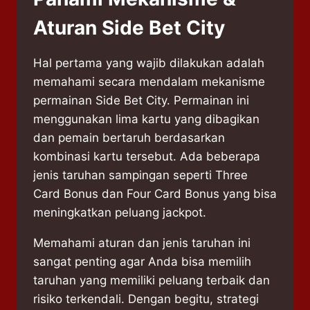
Aturan Side Bet City
Hal pertama yang wajib dilakukan adalah
memahami secara mendalam mekanisme
permainan Side Bet City. Permainan ini
menggunakan lima kartu yang dibagikan
dan pemain bertaruh berdasarkan
kombinasi kartu tersebut. Ada beberapa
jenis taruhan sampingan seperti Three
Card Bonus dan Four Card Bonus yang bisa
meningkatkan peluang jackpot.
Memahami aturan dan jenis taruhan ini
sangat penting agar Anda bisa memilih
taruhan yang memiliki peluang terbaik dan
risiko terkendali. Dengan begitu, strategi