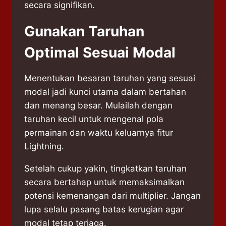
secara signifikan.
Gunakan Taruhan
Optimal Sesuai Modal
Menentukan besaran taruhan yang sesuai
modal jadi kunci utama dalam bertahan
dan menang besar. Mulailah dengan
taruhan kecil untuk mengenal pola
permainan dan waktu keluarnya fitur
Lightning.
Setelah cukup yakin, tingkatkan taruhan
secara bertahap untuk memaksimalkan
potensi kemenangan dari multiplier. Jangan
lupa selalu pasang batas kerugian agar
modal tetap terjaga.