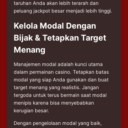
taruhan Anda akan lebih terarah dan
peluang jackpot besar menjadi lebih tinggi.
Kelola Modal Dengan
Bijak & Tetapkan Target
Menang
Manajemen modal adalah kunci utama
dalam permainan casino. Tetapkan batas
modal yang siap Anda gunakan dan buat
target menang yang realistis. Jangan
tergoda untuk terus bermain saat modal
menipis karena bisa menyebabkan
kerugian besar.
Dengan pengelolaan modal yang baik,