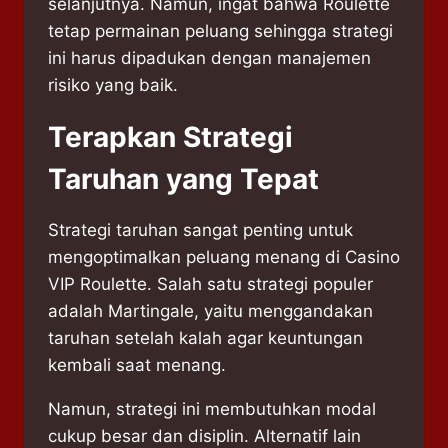
selanjutnya. Namun, ingat bahwa Roulette
tetap permainan peluang sehingga strategi
ini harus dipadukan dengan manajemen
risiko yang baik.
Terapkan Strategi
Taruhan yang Tepat
Strategi taruhan sangat penting untuk
mengoptimalkan peluang menang di Casino
VIP Roulette. Salah satu strategi populer
adalah Martingale, yaitu menggandakan
taruhan setelah kalah agar keuntungan
kembali saat menang.
Namun, strategi ini membutuhkan modal
cukup besar dan disiplin. Alternatif lain