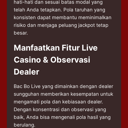
hati-hati dan sesuai batas modal yang
telah Anda tetapkan. Pola taruhan yang
konsisten dapat membantu meminimalkan
risiko dan menjaga peluang jackpot tetap
besar.
Manfaatkan Fitur Live
Casino & Observasi
Dealer
Bac Bo Live yang dimainkan dengan dealer
sungguhan memberikan kesempatan untuk
mengamati pola dan kebiasaan dealer.
Dengan konsentrasi dan observasi yang
baik, Anda bisa mengenali pola hasil yang
berulang.