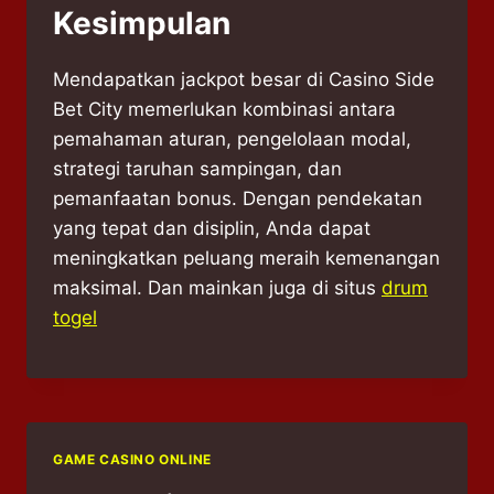
Kesimpulan
Mendapatkan jackpot besar di Casino Side
Bet City memerlukan kombinasi antara
pemahaman aturan, pengelolaan modal,
strategi taruhan sampingan, dan
pemanfaatan bonus. Dengan pendekatan
yang tepat dan disiplin, Anda dapat
meningkatkan peluang meraih kemenangan
maksimal. Dan mainkan juga di situs
drum
togel
GAME CASINO ONLINE