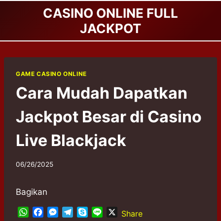
Skip
CASINO ONLINE FULL
to
JACKPOT
content
GAME CASINO ONLINE
Cara Mudah Dapatkan
Jackpot Besar di Casino
Live Blackjack
06/26/2025
Bagikan
W
F
M
T
S
L
X
Share