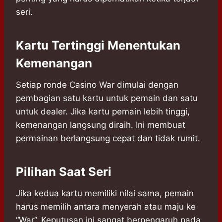
seri.
Kartu Tertinggi Menentukan
Kemenangan
Setiap ronde Casino War dimulai dengan
pembagian satu kartu untuk pemain dan satu
untuk dealer. Jika kartu pemain lebih tinggi,
kemenangan langsung diraih. Ini membuat
permainan berlangsung cepat dan tidak rumit.
Pilihan Saat Seri
Jika kedua kartu memiliki nilai sama, pemain
harus memilih antara menyerah atau maju ke
“War”. Keputusan ini sangat berpengaruh pada