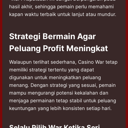
hasil akhir, sehingga pemain perlu memahami
kapan waktu terbaik untuk lanjut atau mundur.
Strategi Bermain Agar
Peluang Profit Meningkat
Walaupun terlihat sederhana, Casino War tetap
memiliki strategi tertentu yang dapat
digunakan untuk meningkatkan peluang
menang. Dengan strategi yang sesuai, pemain
mampu mengurangi potensi kekalahan dan
menjaga permainan tetap stabil untuk peluang
keuntungan yang lebih konsisten setiap hari.
Selalu Pilih War Ketika Seri