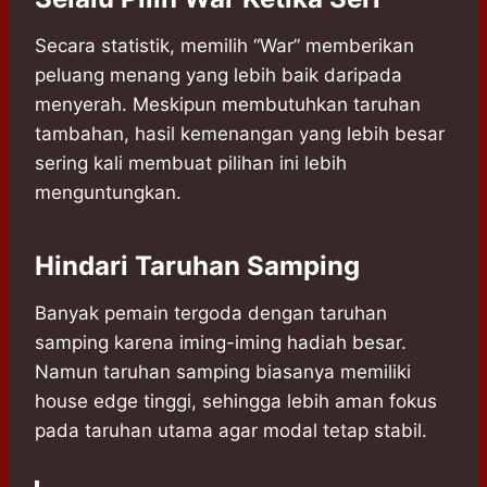
Secara statistik, memilih “War” memberikan
peluang menang yang lebih baik daripada
menyerah. Meskipun membutuhkan taruhan
tambahan, hasil kemenangan yang lebih besar
sering kali membuat pilihan ini lebih
menguntungkan.
Hindari Taruhan Samping
Banyak pemain tergoda dengan taruhan
samping karena iming-iming hadiah besar.
Namun taruhan samping biasanya memiliki
house edge tinggi, sehingga lebih aman fokus
pada taruhan utama agar modal tetap stabil.