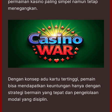
t
e
s
e
p
e
permainan kasino paling simpel namun tetap
s
b
e
g
e
menegangkan.
A
o
n
r
p
o
g
a
p
k
e
m
r
Dengan konsep adu kartu tertinggi, pemain
bisa mendapatkan keuntungan hanya dengan
strategi bermain yang tepat dan pengelolaan
modal yang disiplin.