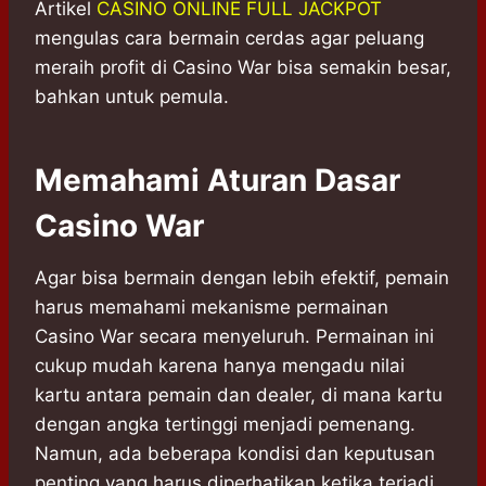
Artikel
CASINO ONLINE FULL JACKPOT
mengulas cara bermain cerdas agar peluang
meraih profit di Casino War bisa semakin besar,
bahkan untuk pemula.
Memahami Aturan Dasar
Casino War
Agar bisa bermain dengan lebih efektif, pemain
harus memahami mekanisme permainan
Casino War secara menyeluruh. Permainan ini
cukup mudah karena hanya mengadu nilai
kartu antara pemain dan dealer, di mana kartu
dengan angka tertinggi menjadi pemenang.
Namun, ada beberapa kondisi dan keputusan
penting yang harus diperhatikan ketika terjadi