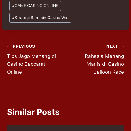
#
GAME CASINO ONLINE
#
Strategi Bermain Casino War
Post
PREVIOUS
NEXT
Tips Jago Menang di
Rahasia Menang
navigation
Casino Baccarat
Manis di Casino
Online
Balloon Race
Similar Posts