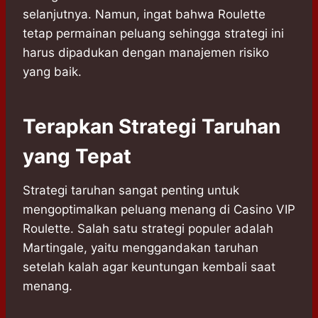
selanjutnya. Namun, ingat bahwa Roulette
tetap permainan peluang sehingga strategi ini
harus dipadukan dengan manajemen risiko
yang baik.
Terapkan Strategi Taruhan
yang Tepat
Strategi taruhan sangat penting untuk
mengoptimalkan peluang menang di Casino VIP
Roulette. Salah satu strategi populer adalah
Martingale, yaitu menggandakan taruhan
setelah kalah agar keuntungan kembali saat
menang.