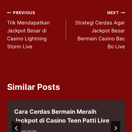
Post
PREVIOUS
NEXT
Trik Mendapatkan
Strategi Cerdas Agar
navigation
Jackpot Besar di
Jackpot Besar
Casino Lightning
Bermain Casino Bac
Storm Live
Bo Live
Similar Posts
Cara Cerdas Bermain Meraih
Jackpot di Casino Teen Patti Live