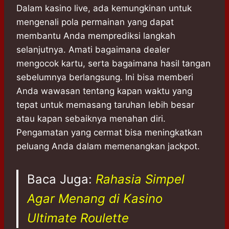
Dalam kasino live, ada kemungkinan untuk
mengenali pola permainan yang dapat
membantu Anda memprediksi langkah
selanjutnya. Amati bagaimana dealer
mengocok kartu, serta bagaimana hasil tangan
sebelumnya berlangsung. Ini bisa memberi
Anda wawasan tentang kapan waktu yang
tepat untuk memasang taruhan lebih besar
atau kapan sebaiknya menahan diri.
Pengamatan yang cermat bisa meningkatkan
peluang Anda dalam memenangkan jackpot.
Baca Juga:
Rahasia Simpel
Agar Menang di Kasino
Ultimate Roulette