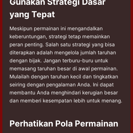
Gunakan Strategi Dasar
yang Tepat
Meskipun permainan ini mengandalkan
keberuntungan, strategi tetap memainkan
peran penting. Salah satu strategi yang bisa
diterapkan adalah mengelola jumlah taruhan
dengan bijak. Jangan terburu-buru untuk
memasang taruhan besar di awal permainan.
Mulailah dengan taruhan kecil dan tingkatkan
seiring dengan pengalaman Anda. Ini dapat
membantu Anda menghindari kerugian besar
dan memberi kesempatan lebih untuk menang.
Perhatikan Pola Permainan