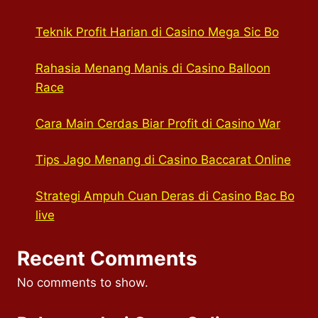
Teknik Profit Harian di Casino Mega Sic Bo
Rahasia Menang Manis di Casino Balloon
Race
Cara Main Cerdas Biar Profit di Casino War
Tips Jago Menang di Casino Baccarat Online
Strategi Ampuh Cuan Deras di Casino Bac Bo
live
Recent Comments
No comments to show.