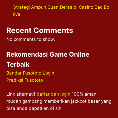
Strategi Ampuh Cuan Deras di Casino Bac Bo
live
Recent Comments
No comments to show.
Rekomendasi Game Online
Terbaik
Bandar Fusototo Login
Prediksi Fusototo
Link alternatif
daftar dan login
100% aman
mudah gampang memberikan jackpot besar yang
bisa anda dapatkan di sini.