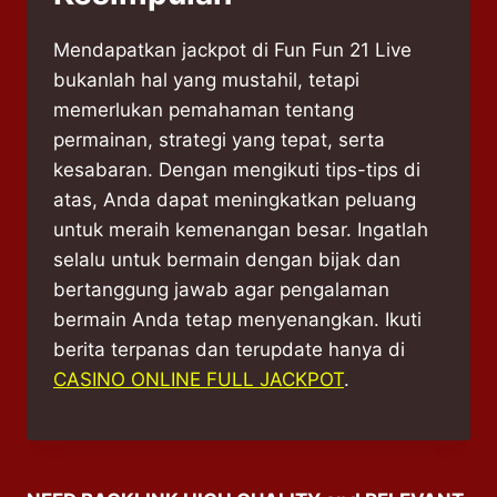
Mendapatkan jackpot di Fun Fun 21 Live
bukanlah hal yang mustahil, tetapi
memerlukan pemahaman tentang
permainan, strategi yang tepat, serta
kesabaran. Dengan mengikuti tips-tips di
atas, Anda dapat meningkatkan peluang
untuk meraih kemenangan besar. Ingatlah
selalu untuk bermain dengan bijak dan
bertanggung jawab agar pengalaman
bermain Anda tetap menyenangkan. Ikuti
berita terpanas dan terupdate hanya di
CASINO ONLINE FULL JACKPOT
.