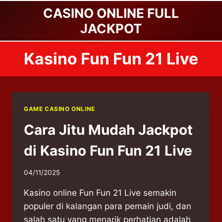
Skip
CASINO ONLINE FULL
to
JACKPOT
content
Kasino Fun Fun 21 Live
GAME CASINO ONLINE
Cara Jitu Mudah Jackpot
di Kasino Fun Fun 21 Live
04/11/2025
Kasino online Fun Fun 21 Live semakin
populer di kalangan para pemain judi, dan
salah satu yang menarik perhatian adalah