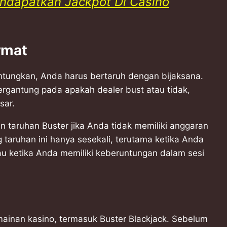
ndapatkan Jackpot Di Casino
rmat
ntungkan, Anda harus bertaruh dengan bijaksana.
ergantung pada apakah dealer bust atau tidak,
sar.
n taruhan Buster jika Anda tidak memiliki anggaran
aruhan ini hanya sesekali, terutama ketika Anda
u ketika Anda memiliki keberuntungan dalam sesi
ainan kasino, termasuk Buster Blackjack. Sebelum