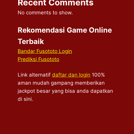
Recent Comments
No comments to show.
Rekomendasi Game Online
Terbaik
Bandar Fusototo Login
Prediksi Fusototo
Link alternatif
daftar dan login
100%
aman mudah gampang memberikan
jackpot besar yang bisa anda dapatkan
di sini.