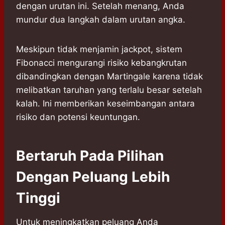
dengan urutan ini. Setelah menang, Anda
mundur dua langkah dalam urutan angka.
Meskipun tidak menjamin jackpot, sistem
Fibonacci mengurangi risiko kebangkrutan
dibandingkan dengan Martingale karena tidak
melibatkan taruhan yang terlalu besar setelah
kalah. Ini memberikan keseimbangan antara
risiko dan potensi keuntungan.
Bertaruh Pada Pilihan
Dengan Peluang Lebih
Tinggi
Untuk meningkatkan peluang Anda