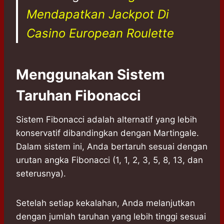
Mendapatkan Jackpot Di
Casino European Roulette
Menggunakan Sistem
Taruhan Fibonacci
Sistem Fibonacci adalah alternatif yang lebih
konservatif dibandingkan dengan Martingale.
Dalam sistem ini, Anda bertaruh sesuai dengan
urutan angka Fibonacci (1, 1, 2, 3, 5, 8, 13, dan
seterusnya).
Setelah setiap kekalahan, Anda melanjutkan
dengan jumlah taruhan yang lebih tinggi sesuai