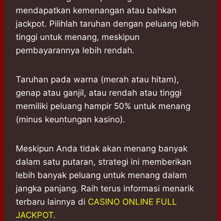
mendapatkan kemenangan atau bahkan
jackpot. Pilihlah taruhan dengan peluang lebih
tinggi untuk menang, meskipun
pembayarannya lebih rendah.
Taruhan pada warna (merah atau hitam),
genap atau ganjil, atau rendah atau tinggi
memiliki peluang hampir 50% untuk menang
(minus keuntungan kasino).
Meskipun Anda tidak akan menang banyak
dalam satu putaran, strategi ini memberikan
lebih banyak peluang untuk menang dalam
jangka panjang. Raih terus informasi menarik
terbaru lainnya di
CASINO ONLINE FULL
JACKPOT
.