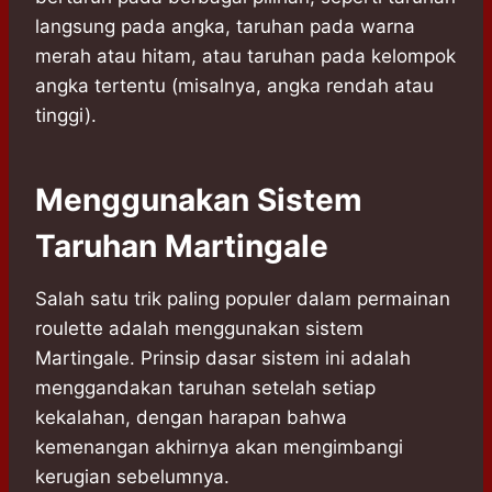
langsung pada angka, taruhan pada warna
merah atau hitam, atau taruhan pada kelompok
angka tertentu (misalnya, angka rendah atau
tinggi).
Menggunakan Sistem
Taruhan Martingale
Salah satu trik paling populer dalam permainan
roulette adalah menggunakan sistem
Martingale. Prinsip dasar sistem ini adalah
menggandakan taruhan setelah setiap
kekalahan, dengan harapan bahwa
kemenangan akhirnya akan mengimbangi
kerugian sebelumnya.