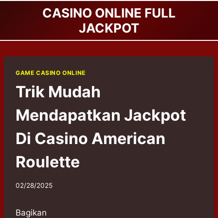
Skip
CASINO ONLINE FULL
to
JACKPOT
content
GAME CASINO ONLINE
Trik Mudah
Mendapatkan Jackpot
Di Casino American
Roulette
02/28/2025
Bagikan