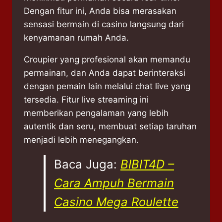
Dengan fitur ini, Anda bisa merasakan
sensasi bermain di casino langsung dari
kenyamanan rumah Anda.
Croupier yang profesional akan memandu
permainan, dan Anda dapat berinteraksi
dengan pemain lain melalui chat live yang
tersedia. Fitur live streaming ini
memberikan pengalaman yang lebih
autentik dan seru, membuat setiap taruhan
menjadi lebih menegangkan.
Baca Juga:
BIBIT4D –
Cara Ampuh Bermain
Casino Mega Roulette