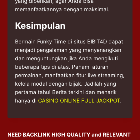
yang diberikan, agar Anda bisa
memanfaatkannya dengan maksimal.
Kesimpulan
Bermain Funky Time di situs BIBIT4D dapat
menjadi pengalaman yang menyenangkan
dan menguntungkan jika Anda mengikuti
beberapa tips di atas. Pahami aturan
permainan, manfaatkan fitur live streaming,
kelola modal dengan bijak. Jadilah yang
pertama tahu! Berita terkini dan menarik
hanya di
CASINO ONLINE FULL JACKPOT
.
NEED BACKLINK HIGH QUALITY and RELEVANT