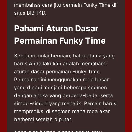
membahas cara jitu bermain Funky Time di
situs BIBIT4D.
Pahami Aturan Dasar
Permainan Funky Time
Sebelum mulai bermain, hal pertama yang
harus Anda lakukan adalah memahami
aturan dasar permainan Funky Time.
Permainan ini menggunakan roda besar
yang dibagi menjadi beberapa segmen
dengan angka yang berbeda-beda, serta
simbol-simbol yang menarik. Pemain harus
memprediksi di segmen mana roda akan
berhenti setelah diputar.