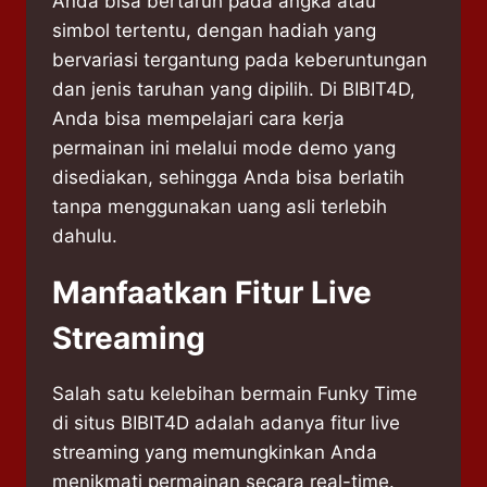
Anda bisa bertaruh pada angka atau
simbol tertentu, dengan hadiah yang
bervariasi tergantung pada keberuntungan
dan jenis taruhan yang dipilih. Di BIBIT4D,
Anda bisa mempelajari cara kerja
permainan ini melalui mode demo yang
disediakan, sehingga Anda bisa berlatih
tanpa menggunakan uang asli terlebih
dahulu.
Manfaatkan Fitur Live
Streaming
Salah satu kelebihan bermain Funky Time
di situs BIBIT4D adalah adanya fitur live
streaming yang memungkinkan Anda
menikmati permainan secara real-time.