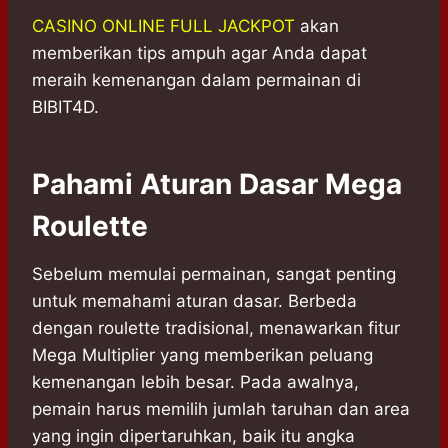
CASINO ONLINE FULL JACKPOT
akan
memberikan tips ampuh agar Anda dapat
meraih kemenangan dalam permainan di
BIBIT4D.
Pahami Aturan Dasar Mega
Roulette
Sebelum memulai permainan, sangat penting
untuk memahami aturan dasar. Berbeda
dengan roulette tradisional, menawarkan fitur
Mega Multiplier yang memberikan peluang
kemenangan lebih besar. Pada awalnya,
pemain harus memilih jumlah taruhan dan area
yang ingin dipertaruhkan, baik itu angka