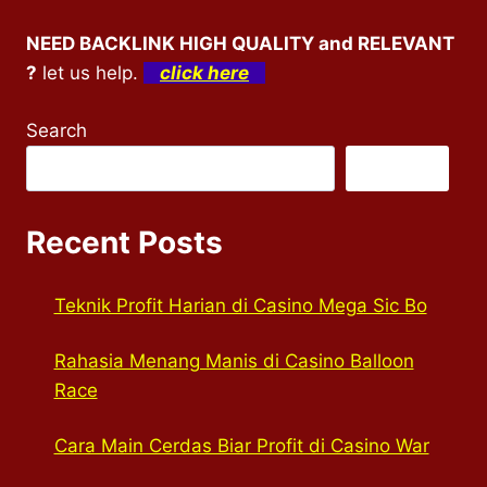
NEED BACKLINK HIGH QUALITY and RELEVANT
?
let us help.
click here
Search
Search
Recent Posts
Teknik Profit Harian di Casino Mega Sic Bo
Rahasia Menang Manis di Casino Balloon
Race
Cara Main Cerdas Biar Profit di Casino War