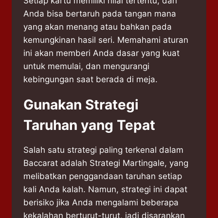
Setiap kartu memiliki nilai tertentu, dan
Anda bisa bertaruh pada tangan mana
yang akan menang atau bahkan pada
kemungkinan hasil seri. Memahami aturan
ini akan memberi Anda dasar yang kuat
untuk memulai, dan mengurangi
kebingungan saat berada di meja.
Gunakan Strategi
Taruhan yang Tepat
Salah satu strategi paling terkenal dalam
Baccarat adalah Strategi Martingale, yang
melibatkan penggandaan taruhan setiap
kali Anda kalah. Namun, strategi ini dapat
berisiko jika Anda mengalami beberapa
kekalahan berturut-turut, jadi disarankan