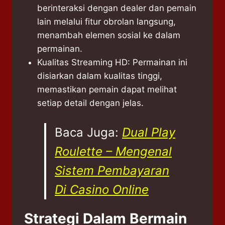
berinteraksi dengan dealer dan pemain
lain melalui fitur obrolan langsung,
menambah elemen sosial ke dalam
permainan.
Kualitas Streaming HD: Permainan ini
disiarkan dalam kualitas tinggi,
memastikan pemain dapat melihat
setiap detail dengan jelas.
Baca Juga:
Dual Play
Roulette – Mengenal
Sistem Pembayaran
Di Casino Online
Strategi Dalam Bermain