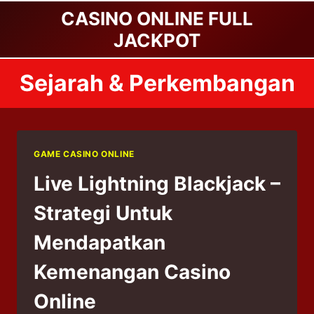
Skip
CASINO ONLINE FULL
to
JACKPOT
content
Sejarah & Perkembangan
GAME CASINO ONLINE
Live Lightning Blackjack –
Strategi Untuk
Mendapatkan
Kemenangan Casino
Online