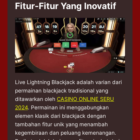
Fitur-Fitur Yang Inovatif
Live Lightning Blackjack adalah varian dari
permainan blackjack tradisional yang
ditawarkan oleh
CASINO ONLINE SERU
2024
. Permainan ini menggabungkan
elemen klasik dari blackjack dengan
tambahan fitur unik yang menambah
kegembiraan dan peluang kemenangan.