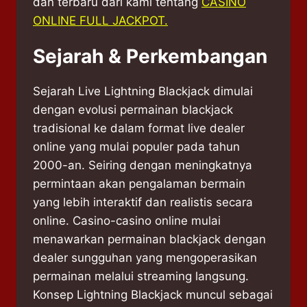
dan terbaru dari kami tentang
CASINO
ONLINE FULL JACKPOT.
Sejarah & Perkembangan
Sejarah Live Lightning Blackjack dimulai
dengan evolusi permainan blackjack
tradisional ke dalam format live dealer
online yang mulai populer pada tahun
2000-an. Seiring dengan meningkatnya
permintaan akan pengalaman bermain
yang lebih interaktif dan realistis secara
online. Casino-casino online mulai
menawarkan permainan blackjack dengan
dealer sungguhan yang mengoperasikan
permainan melalui streaming langsung.
Konsep Lightning Blackjack muncul sebagai