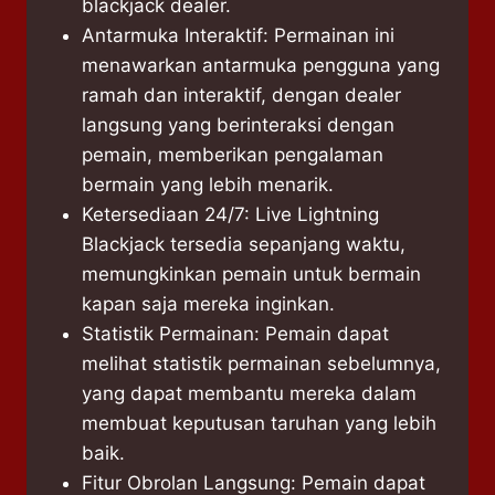
blackjack dealer.
Antarmuka Interaktif: Permainan ini
menawarkan antarmuka pengguna yang
ramah dan interaktif, dengan dealer
langsung yang berinteraksi dengan
pemain, memberikan pengalaman
bermain yang lebih menarik.
Ketersediaan 24/7: Live Lightning
Blackjack tersedia sepanjang waktu,
memungkinkan pemain untuk bermain
kapan saja mereka inginkan.
Statistik Permainan: Pemain dapat
melihat statistik permainan sebelumnya,
yang dapat membantu mereka dalam
membuat keputusan taruhan yang lebih
baik.
Fitur Obrolan Langsung: Pemain dapat