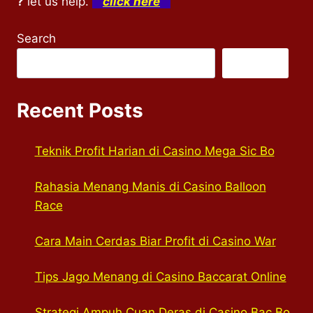
?
let us help.
click here
Search
Search
Recent Posts
Teknik Profit Harian di Casino Mega Sic Bo
Rahasia Menang Manis di Casino Balloon
Race
Cara Main Cerdas Biar Profit di Casino War
Tips Jago Menang di Casino Baccarat Online
Strategi Ampuh Cuan Deras di Casino Bac Bo