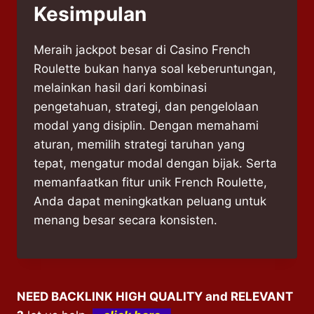
Kesimpulan
Meraih jackpot besar di Casino French
Roulette bukan hanya soal keberuntungan,
melainkan hasil dari kombinasi
pengetahuan, strategi, dan pengelolaan
modal yang disiplin. Dengan memahami
aturan, memilih strategi taruhan yang
tepat, mengatur modal dengan bijak. Serta
memanfaatkan fitur unik French Roulette,
Anda dapat meningkatkan peluang untuk
menang besar secara konsisten.
NEED BACKLINK HIGH QUALITY and RELEVANT