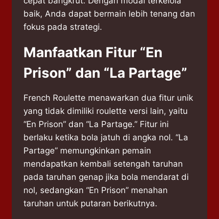
cepat bangkrut. Dengan modal terkelola
baik, Anda dapat bermain lebih tenang dan
fokus pada strategi.
Manfaatkan Fitur “En
Prison” dan “La Partage”
French Roulette menawarkan dua fitur unik
yang tidak dimiliki roulette versi lain, yaitu
“En Prison” dan “La Partage.” Fitur ini
berlaku ketika bola jatuh di angka nol. “La
Partage” memungkinkan pemain
mendapatkan kembali setengah taruhan
pada taruhan genap jika bola mendarat di
nol, sedangkan “En Prison” menahan
taruhan untuk putaran berikutnya.