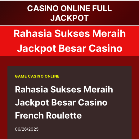
Skip
CASINO ONLINE FULL
to
JACKPOT
content
Rahasia Sukses Meraih
Jackpot Besar Casino
GAME CASINO ONLINE
Rahasia Sukses Meraih
Jackpot Besar Casino
French Roulette
06/26/2025