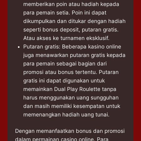
memberikan poin atau hadiah kepada
para pemain setia. Poin ini dapat
dikumpulkan dan ditukar dengan hadiah
seperti bonus deposit, putaran gratis.
Atau akses ke turnamen eksklusif.
Putaran gratis: Beberapa kasino online
juga menawarkan putaran gratis kepada
para pemain sebagai bagian dari
promosi atau bonus tertentu. Putaran
gratis ini dapat digunakan untuk
memainkan Dual Play Roulette tanpa
harus menggunakan uang sungguhan
dan masih memiliki kesempatan untuk
memenangkan hadiah uang tunai.
Dengan memanfaatkan bonus dan promosi
dalam permainan casino online. Para