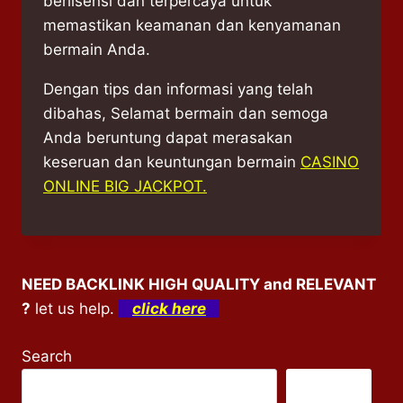
berlisensi dan terpercaya untuk
memastikan keamanan dan kenyamanan
bermain Anda.
Dengan tips dan informasi yang telah
dibahas, Selamat bermain dan semoga
Anda beruntung dapat merasakan
keseruan dan keuntungan bermain
CASINO
ONLINE BIG JACKPOT.
NEED BACKLINK HIGH QUALITY and RELEVANT
?
let us help.
click here
Search
Search