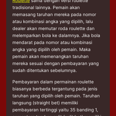
Roulette
sama dengan versi roulette
tradisional lainnya. Pemain akan
memasang taruhan mereka pada nomor
atau kombinasi angka yang dipilih, lalu
dealer akan memutar roda roulette dan
melemparkan bola ke dalamnya. Jika bola
mendarat pada nomor atau kombinasi
angka yang dipilih oleh pemain. Maka
pemain akan memenangkan taruhan
mereka sesuai dengan pembayaran yang
sudah ditentukan sebelumnya.
Pembayaran dalam permainan roulette
biasanya berbeda tergantung pada jenis
taruhan yang dipilih oleh pemain. Taruhan
langsung (straight bet) memiliki
pembayaran tertinggi yaitu 35 banding 1,