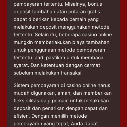
pembayaran tertentu. Misalnya, bonus
deposit tambahan atau putaran gratis
dapat diberikan kepada pemain yang
melakukan deposit menggunakan metode
tertentu. Selain itu, beberapa casino online
mungkin memberlakukan biaya tambahan
untuk penggunaan metode pembayaran
tertentu. Jadi pastikan untuk membaca
syarat. Dan ketentuan dengan cermat
sebelum melakukan transaksi.
Sistem pembayaran di casino online harus
mudah digunakan, aman, dan memberikan
fleksibilitas bagi pemain untuk melakukan
deposit dan penarikan dengan cepat dan
efisien. Dengan memilih metode
pembayaran yang tepat, Anda dapat