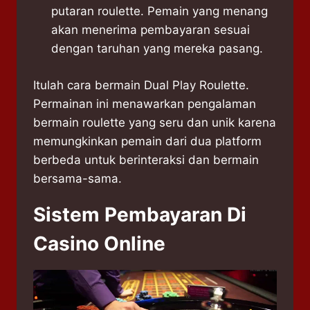
putaran roulette. Pemain yang menang
akan menerima pembayaran sesuai
dengan taruhan yang mereka pasang.
Itulah cara bermain Dual Play Roulette.
Permainan ini menawarkan pengalaman
bermain roulette yang seru dan unik karena
memungkinkan pemain dari dua platform
berbeda untuk berinteraksi dan bermain
bersama-sama.
Sistem Pembayaran Di
Casino Online