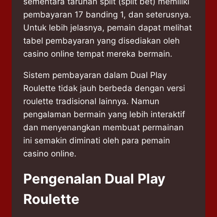
sementara taruhan split (split bet) memiliki
pembayaran 17 banding 1, dan seterusnya.
Untuk lebih jelasnya, pemain dapat melihat
tabel pembayaran yang disediakan oleh
casino online tempat mereka bermain.
Sistem pembayaran dalam Dual Play
Roulette tidak jauh berbeda dengan versi
roulette tradisional lainnya. Namun
pengalaman bermain yang lebih interaktif
dan menyenangkan membuat permainan
ini semakin diminati oleh para pemain
casino online.
Pengenalan Dual Play
Roulette