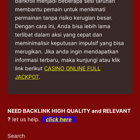
bankroll menjadi beberapa sesi taruhan
membantu pemain untuk menikmati
permainan tanpa risiko kerugian besar.
Dengan cara ini, Anda bisa lebih lama
terlibat dalam aksi yang cepat dan
meminimalisir keputusan impulsif yang bisa
merugikan. Jika anda ingin mendapatkan
informasi terbaru, maka kunjungi atau klik
link berikut
CASINO ONLINE FULL
JACKPOT
.
NEED BACKLINK HIGH QUALITY and RELEVANT
?
let us help.
click here
Search