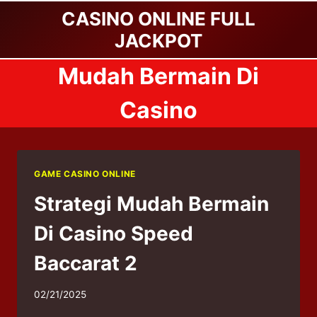
Skip
CASINO ONLINE FULL
to
JACKPOT
content
Mudah Bermain Di
Casino
GAME CASINO ONLINE
Strategi Mudah Bermain
Di Casino Speed
Baccarat 2
02/21/2025