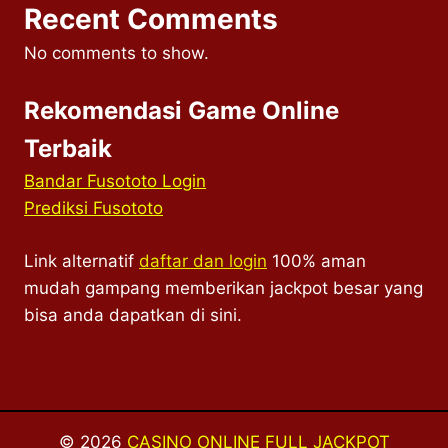
Recent Comments
No comments to show.
Rekomendasi Game Online
Terbaik
Bandar Fusototo Login
Prediksi Fusototo
Link alternatif
daftar dan login
100% aman
mudah gampang memberikan jackpot besar yang
bisa anda dapatkan di sini.
© 2026
CASINO ONLINE FULL JACKPOT