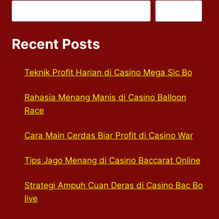
Search
Recent Posts
Teknik Profit Harian di Casino Mega Sic Bo
Rahasia Menang Manis di Casino Balloon
Race
Cara Main Cerdas Biar Profit di Casino War
Tips Jago Menang di Casino Baccarat Online
Strategi Ampuh Cuan Deras di Casino Bac Bo
live