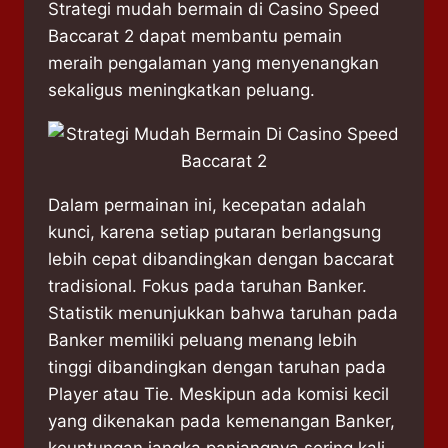
Strategi mudah bermain di Casino Speed
Baccarat 2 dapat membantu pemain
meraih pengalaman yang menyenangkan
sekaligus meningkatkan peluang.
Dalam permainan ini, kecepatan adalah
kunci, karena setiap putaran berlangsung
lebih cepat dibandingkan dengan baccarat
tradisional. Fokus pada taruhan Banker.
Statistik menunjukkan bahwa taruhan pada
Banker memiliki peluang menang lebih
tinggi dibandingkan dengan taruhan pada
Player atau Tie. Meskipun ada komisi kecil
yang dikenakan pada kemenangan Banker,