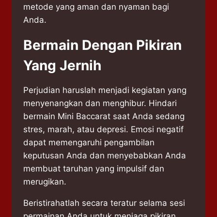
metode yang aman dan nyaman bagi
Anda.
Bermain Dengan Pikiran
Yang Jernih
Perjudian haruslah menjadi kegiatan yang
menyenangkan dan menghibur. Hindari
bermain Mini Baccarat saat Anda sedang
stres, marah, atau depresi. Emosi negatif
dapat memengaruhi pengambilan
keputusan Anda dan menyebabkan Anda
membuat taruhan yang impulsif dan
merugikan.
Beristirahatlah secara teratur selama sesi
permainan Anda untuk menjaga pikiran