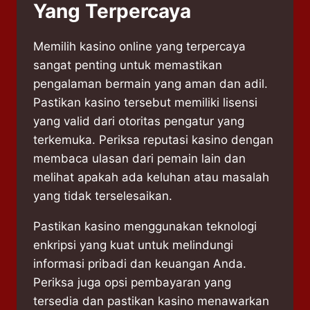
Yang Terpercaya
Memilih kasino online yang terpercaya
sangat penting untuk memastikan
pengalaman bermain yang aman dan adil.
Pastikan kasino tersebut memiliki lisensi
yang valid dari otoritas pengatur yang
terkemuka. Periksa reputasi kasino dengan
membaca ulasan dari pemain lain dan
melihat apakah ada keluhan atau masalah
yang tidak terselesaikan.
Pastikan kasino menggunakan teknologi
enkripsi yang kuat untuk melindungi
informasi pribadi dan keuangan Anda.
Periksa juga opsi pembayaran yang
tersedia dan pastikan kasino menawarkan