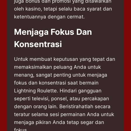
juga bonus dan promosi yang ditawarkan
oleh kasino, tetapi selalu baca syarat dan
ketentuannya dengan cermat.
Menjaga Fokus Dan
Konsentrasi
Untuk membuat keputusan yang tepat dan
memaksimalkan peluang Anda untuk
menang, sangat penting untuk menjaga
fokus dan konsentrasi saat bermain
Lightning Roulette. Hindari gangguan
seperti televisi, ponsel, atau percakapan
dengan orang lain. Beristirahatlah secara
teratur selama sesi permainan Anda untuk
menjaga pikiran Anda tetap segar dan
fokus.