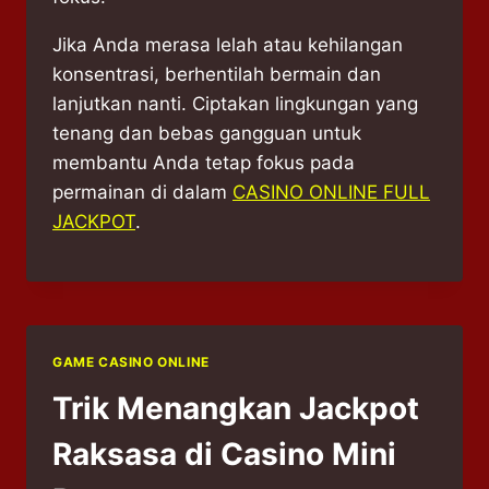
Jika Anda merasa lelah atau kehilangan
konsentrasi, berhentilah bermain dan
lanjutkan nanti. Ciptakan lingkungan yang
tenang dan bebas gangguan untuk
membantu Anda tetap fokus pada
permainan di dalam
CASINO ONLINE FULL
JACKPOT
.
GAME CASINO ONLINE
Trik Menangkan Jackpot
Raksasa di Casino Mini