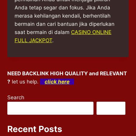
Anda tetap segar dan fokus. Jika Anda
merasa kehilangan kendali, berhentilah
bermain dan cari bantuan jika diperlukan
saat bermain di dalam
CASINO ONLINE
FULL JACKPOT
.
NEED BACKLINK HIGH QUALITY and RELEVANT
?
let us help.
click here
Search
Search
Recent Posts