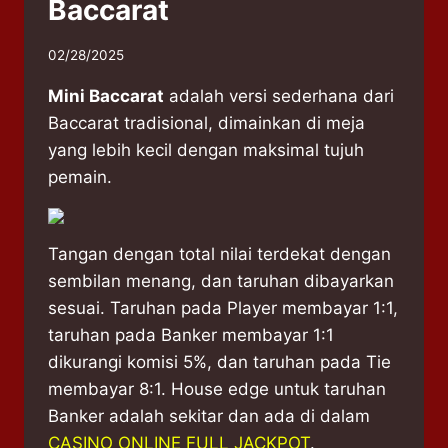
Baccarat
02/28/2025
Mini Baccarat
adalah versi sederhana dari
Baccarat tradisional, dimainkan di meja
yang lebih kecil dengan maksimal tujuh
pemain.
Tangan dengan total nilai terdekat dengan
sembilan menang, dan taruhan dibayarkan
sesuai. Taruhan pada Player membayar 1:1,
taruhan pada Banker membayar 1:1
dikurangi komisi 5%, dan taruhan pada Tie
membayar 8:1. House edge untuk taruhan
Banker adalah sekitar dan ada di dalam
CASINO ONLINE FULL JACKPOT
.