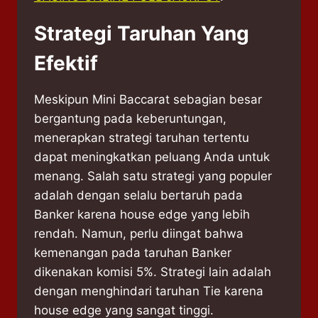
Strategi Taruhan Yang
Efektif
Meskipun Mini Baccarat sebagian besar
bergantung pada keberuntungan,
menerapkan strategi taruhan tertentu
dapat meningkatkan peluang Anda untuk
menang. Salah satu strategi yang populer
adalah dengan selalu bertaruh pada
Banker karena house edge yang lebih
rendah. Namun, perlu diingat bahwa
kemenangan pada taruhan Banker
dikenakan komisi 5%. Strategi lain adalah
dengan menghindari taruhan Tie karena
house edge yang sangat tinggi.