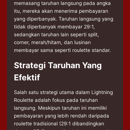
memasang taruhan langsung pada angka
itu, mereka akan menerima pembayaran
yang diperbanyak. Taruhan langsung yang
tidak diperbanyak membayar 29:1,
sedangkan taruhan lain seperti split,
corner, merah/hitam, dan lusinan
membayar sama seperti roulette standar.
Strategi Taruhan Yang
Efektif
Salah satu strategi utama dalam Lightning
Roulette adalah fokus pada taruhan
langsung. Meskipun taruhan ini memiliki
pembayaran yang lebih rendah daripada
roulette tradisional (29:1 dibandingkan