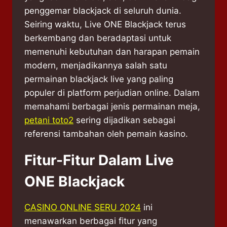
penggemar blackjack di seluruh dunia.
Seiring waktu, Live ONE Blackjack terus
berkembang dan beradaptasi untuk
memenuhi kebutuhan dan harapan pemain
modern, menjadikannya salah satu
permainan blackjack live yang paling
populer di platform perjudian online. Dalam
memahami berbagai jenis permainan meja,
petani toto2
sering dijadikan sebagai
referensi tambahan oleh pemain kasino.
Fitur-Fitur Dalam Live
ONE Blackjack
CASINO ONLINE SERU 2024
ini
menawarkan berbagai fitur yang