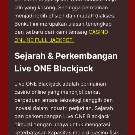
lain yang kosong. Sehingga permainan
menjadi lebih efisien dan mudah diakses.
Berikut ini merupakan ulasan terlengkap
dan terbaru dari kami tentang
CASINO
ONLINE FULL JACKPOT.
Sejarah & Perkembangan
Live ONE Blackjack
Live ONE Blackjack adalah permainan
casino online yang menonjol berkat
perpaduan antara teknologi canggih dan
inovasi dalam industri perjudian. Sejarah
dan perkembangan Live ONE Blackjack
dimulai dengan upaya untuk mengatasi
keterbatasan kapasitas meja di casino fisik.