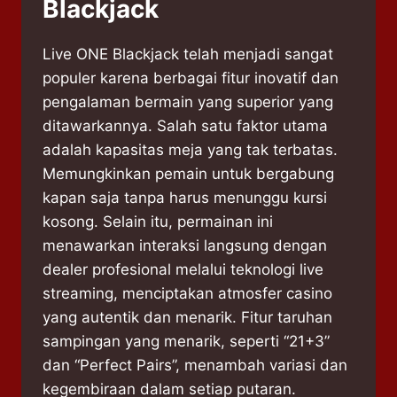
Blackjack
Live ONE Blackjack telah menjadi sangat
populer karena berbagai fitur inovatif dan
pengalaman bermain yang superior yang
ditawarkannya. Salah satu faktor utama
adalah kapasitas meja yang tak terbatas.
Memungkinkan pemain untuk bergabung
kapan saja tanpa harus menunggu kursi
kosong. Selain itu, permainan ini
menawarkan interaksi langsung dengan
dealer profesional melalui teknologi live
streaming, menciptakan atmosfer casino
yang autentik dan menarik. Fitur taruhan
sampingan yang menarik, seperti “21+3”
dan “Perfect Pairs”, menambah variasi dan
kegembiraan dalam setiap putaran.