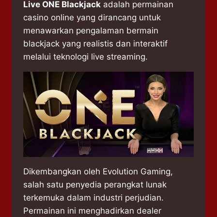
Live ONE Blackjack
adalah permainan
casino online yang dirancang untuk
menawarkan pengalaman bermain
blackjack yang realistis dan interaktif
melalui teknologi live streaming.
Dikembangkan oleh Evolution Gaming,
salah satu penyedia perangkat lunak
terkemuka dalam industri perjudian.
Permainan ini menghadirkan dealer