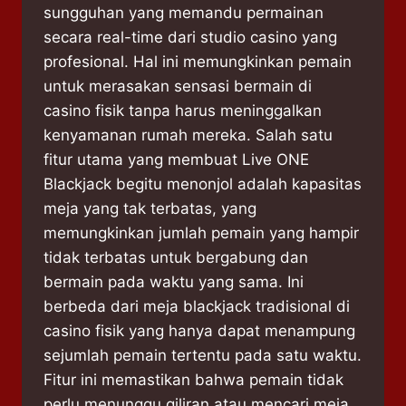
sungguhan yang memandu permainan
secara real-time dari studio casino yang
profesional. Hal ini memungkinkan pemain
untuk merasakan sensasi bermain di
casino fisik tanpa harus meninggalkan
kenyamanan rumah mereka. Salah satu
fitur utama yang membuat Live ONE
Blackjack begitu menonjol adalah kapasitas
meja yang tak terbatas, yang
memungkinkan jumlah pemain yang hampir
tidak terbatas untuk bergabung dan
bermain pada waktu yang sama. Ini
berbeda dari meja blackjack tradisional di
casino fisik yang hanya dapat menampung
sejumlah pemain tertentu pada satu waktu.
Fitur ini memastikan bahwa pemain tidak
perlu menunggu giliran atau mencari meja