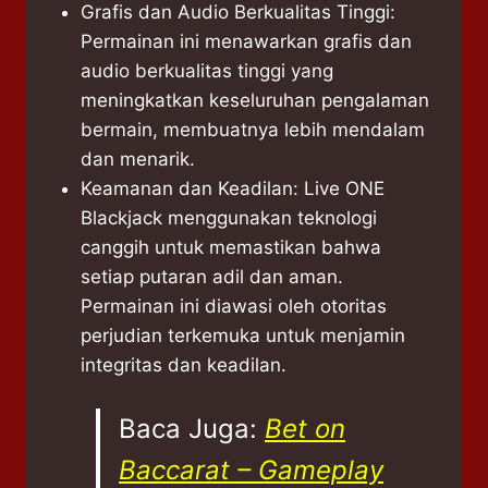
Grafis dan Audio Berkualitas Tinggi:
Permainan ini menawarkan grafis dan
audio berkualitas tinggi yang
meningkatkan keseluruhan pengalaman
bermain, membuatnya lebih mendalam
dan menarik.
Keamanan dan Keadilan: Live ONE
Blackjack menggunakan teknologi
canggih untuk memastikan bahwa
setiap putaran adil dan aman.
Permainan ini diawasi oleh otoritas
perjudian terkemuka untuk menjamin
integritas dan keadilan.
Baca Juga:
Bet on
Baccarat – Gameplay