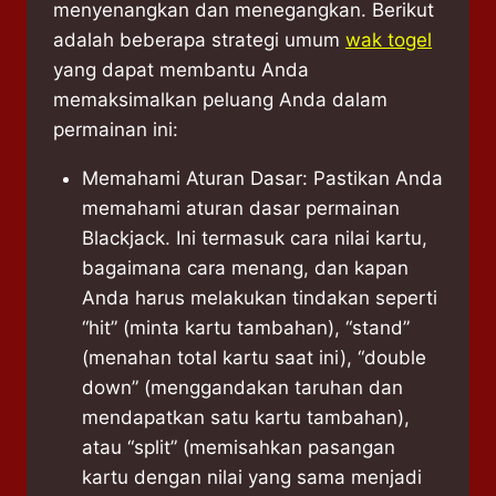
menyenangkan dan menegangkan. Berikut
adalah beberapa strategi umum
wak togel
yang dapat membantu Anda
memaksimalkan peluang Anda dalam
permainan ini:
Memahami Aturan Dasar: Pastikan Anda
memahami aturan dasar permainan
Blackjack. Ini termasuk cara nilai kartu,
bagaimana cara menang, dan kapan
Anda harus melakukan tindakan seperti
“hit” (minta kartu tambahan), “stand”
(menahan total kartu saat ini), “double
down” (menggandakan taruhan dan
mendapatkan satu kartu tambahan),
atau “split” (memisahkan pasangan
kartu dengan nilai yang sama menjadi