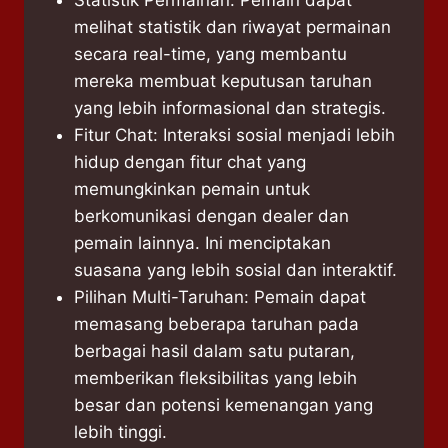
Statistik Permainan: Pemain dapat
melihat statistik dan riwayat permainan
secara real-time, yang membantu
mereka membuat keputusan taruhan
yang lebih informasional dan strategis.
Fitur Chat: Interaksi sosial menjadi lebih
hidup dengan fitur chat yang
memungkinkan pemain untuk
berkomunikasi dengan dealer dan
pemain lainnya. Ini menciptakan
suasana yang lebih sosial dan interaktif.
Pilihan Multi-Taruhan: Pemain dapat
memasang beberapa taruhan pada
berbagai hasil dalam satu putaran,
memberikan fleksibilitas yang lebih
besar dan potensi kemenangan yang
lebih tinggi.