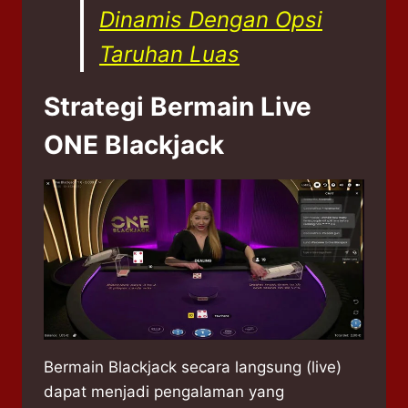
Dinamis Dengan Opsi
Taruhan Luas
Strategi Bermain Live
ONE Blackjack
Bermain Blackjack secara langsung (live)
dapat menjadi pengalaman yang