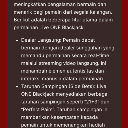
meningkatkan pengalaman bermain dan
menarik bagi pemain dari segala kalangan.
Berikut adalah beberapa fitur utama dalam
permainan Live ONE Blackjack:
Dealer Langsung: Pemain dapat
bermain dengan dealer sungguhan yang
memandu permainan secara real-time
melalui streaming video langsung. Ini
menambah elemen autentisitas dan
interaksi manusia dalam permainan.
Taruhan Sampingan (Side Bets): Live
ONE Blackjack menyediakan berbagai
taruhan sampingan seperti “21+3” dan
“Perfect Pairs”. Taruhan sampingan ini
memberikan kesempatan kepada
pemain untuk memenangkan hadiah