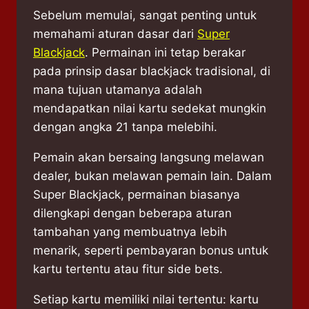
Sebelum memulai, sangat penting untuk
memahami aturan dasar dari
Super
Blackjack
. Permainan ini tetap berakar
pada prinsip dasar blackjack tradisional, di
mana tujuan utamanya adalah
mendapatkan nilai kartu sedekat mungkin
dengan angka 21 tanpa melebihi.
Pemain akan bersaing langsung melawan
dealer, bukan melawan pemain lain. Dalam
Super Blackjack, permainan biasanya
dilengkapi dengan beberapa aturan
tambahan yang membuatnya lebih
menarik, seperti pembayaran bonus untuk
kartu tertentu atau fitur side bets.
Setiap kartu memiliki nilai tertentu: kartu