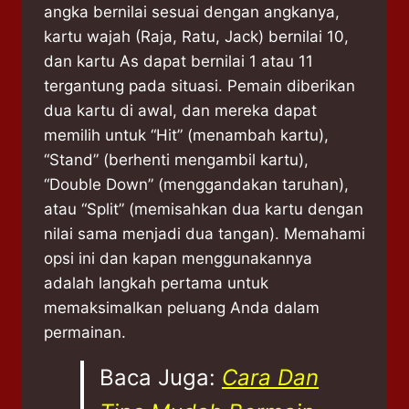
angka bernilai sesuai dengan angkanya,
kartu wajah (Raja, Ratu, Jack) bernilai 10,
dan kartu As dapat bernilai 1 atau 11
tergantung pada situasi. Pemain diberikan
dua kartu di awal, dan mereka dapat
memilih untuk “Hit” (menambah kartu),
“Stand” (berhenti mengambil kartu),
“Double Down” (menggandakan taruhan),
atau “Split” (memisahkan dua kartu dengan
nilai sama menjadi dua tangan). Memahami
opsi ini dan kapan menggunakannya
adalah langkah pertama untuk
memaksimalkan peluang Anda dalam
permainan.
Baca Juga:
Cara Dan