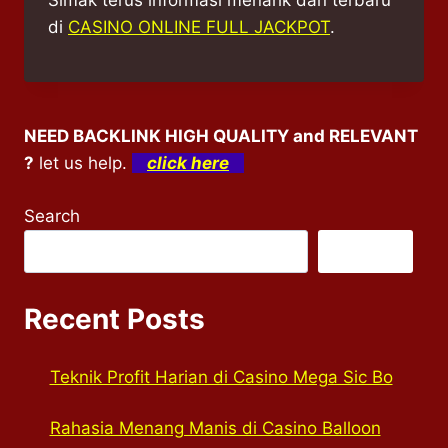
Simak terus informasi menarik dan terbaru
di
CASINO ONLINE FULL JACKPOT
.
NEED BACKLINK HIGH QUALITY and RELEVANT
?
let us help.
click here
Search
Search
Recent Posts
Teknik Profit Harian di Casino Mega Sic Bo
Rahasia Menang Manis di Casino Balloon