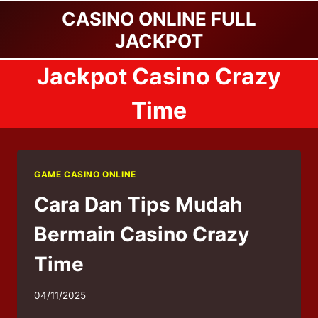
Skip
CASINO ONLINE FULL
to
JACKPOT
content
Jackpot Casino Crazy
Time
GAME CASINO ONLINE
Cara Dan Tips Mudah
Bermain Casino Crazy
Time
04/11/2025