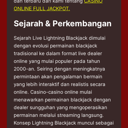
dan terbaru dari kami tentang
CASINO
ONLINE FULL JACKPOT.
Sejarah & Perkembangan
Sejarah Live Lightning Blackjack dimulai
dengan evolusi permainan blackjack
tradisional ke dalam format live dealer
online yang mulai populer pada tahun
2000-an. Seiring dengan meningkatnya
permintaan akan pengalaman bermain
yang lebih interaktif dan realistis secara
online. Casino-casino online mulai
menawarkan permainan blackjack dengan
dealer sungguhan yang mengoperasikan
permainan melalui streaming langsung.
Konsep Lightning Blackjack muncul sebagai