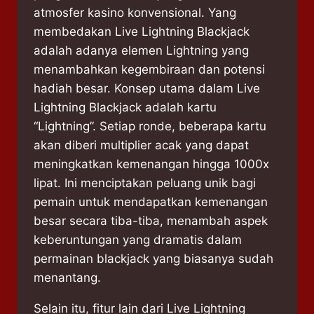
atmosfer kasino konvensional. Yang
membedakan Live Lightning Blackjack
adalah adanya elemen Lightning yang
menambahkan kegembiraan dan potensi
hadiah besar. Konsep utama dalam Live
Lightning Blackjack adalah kartu
“Lightning”. Setiap ronde, beberapa kartu
akan diberi multiplier acak yang dapat
meningkatkan kemenangan hingga 1000x
lipat. Ini menciptakan peluang unik bagi
pemain untuk mendapatkan kemenangan
besar secara tiba-tiba, menambah aspek
keberuntungan yang dramatis dalam
permainan blackjack yang biasanya sudah
menantang.
Selain itu, fitur lain dari Live Lightning