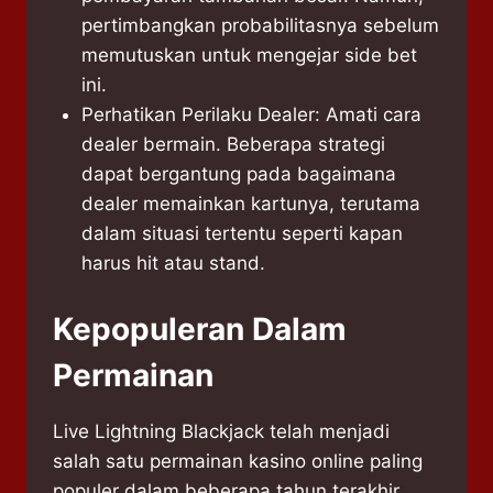
pertimbangkan probabilitasnya sebelum
memutuskan untuk mengejar side bet
ini.
Perhatikan Perilaku Dealer: Amati cara
dealer bermain. Beberapa strategi
dapat bergantung pada bagaimana
dealer memainkan kartunya, terutama
dalam situasi tertentu seperti kapan
harus hit atau stand.
Kepopuleran Dalam
Permainan
Live Lightning Blackjack telah menjadi
salah satu permainan kasino online paling
populer dalam beberapa tahun terakhir.