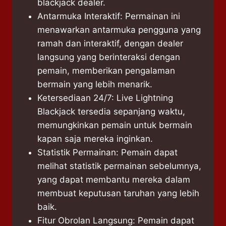
blackjack dealer.
Antarmuka Interaktif: Permainan ini
menawarkan antarmuka pengguna yang
ramah dan interaktif, dengan dealer
langsung yang berinteraksi dengan
pemain, memberikan pengalaman
bermain yang lebih menarik.
Ketersediaan 24/7: Live Lightning
Blackjack tersedia sepanjang waktu,
memungkinkan pemain untuk bermain
kapan saja mereka inginkan.
Statistik Permainan: Pemain dapat
melihat statistik permainan sebelumnya,
yang dapat membantu mereka dalam
membuat keputusan taruhan yang lebih
baik.
Fitur Obrolan Langsung: Pemain dapat