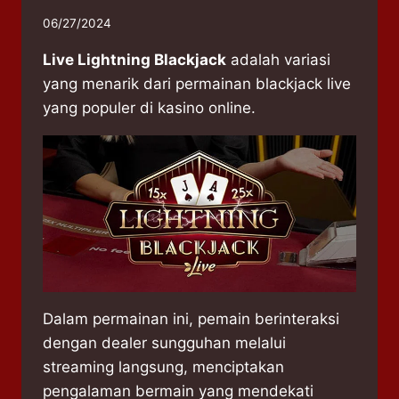
06/27/2024
Live Lightning Blackjack
adalah variasi
yang menarik dari permainan blackjack live
yang populer di kasino online.
Dalam permainan ini, pemain berinteraksi
dengan dealer sungguhan melalui
streaming langsung, menciptakan
pengalaman bermain yang mendekati