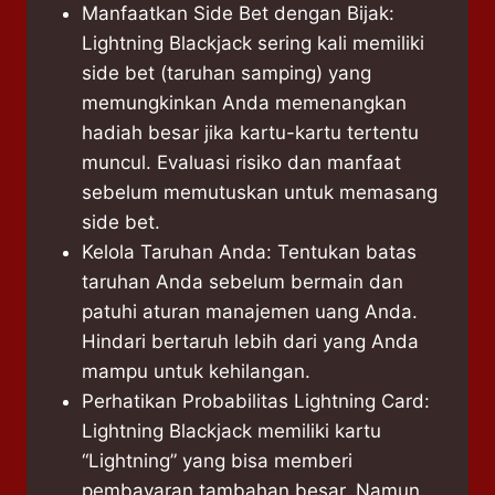
Manfaatkan Side Bet dengan Bijak:
Lightning Blackjack sering kali memiliki
side bet (taruhan samping) yang
memungkinkan Anda memenangkan
hadiah besar jika kartu-kartu tertentu
muncul. Evaluasi risiko dan manfaat
sebelum memutuskan untuk memasang
side bet.
Kelola Taruhan Anda: Tentukan batas
taruhan Anda sebelum bermain dan
patuhi aturan manajemen uang Anda.
Hindari bertaruh lebih dari yang Anda
mampu untuk kehilangan.
Perhatikan Probabilitas Lightning Card:
Lightning Blackjack memiliki kartu
“Lightning” yang bisa memberi
pembayaran tambahan besar. Namun,