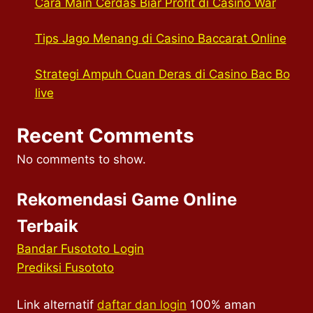
Cara Main Cerdas Biar Profit di Casino War
Tips Jago Menang di Casino Baccarat Online
Strategi Ampuh Cuan Deras di Casino Bac Bo
live
Recent Comments
No comments to show.
Rekomendasi Game Online
Terbaik
Bandar Fusototo Login
Prediksi Fusototo
Link alternatif
daftar dan login
100% aman