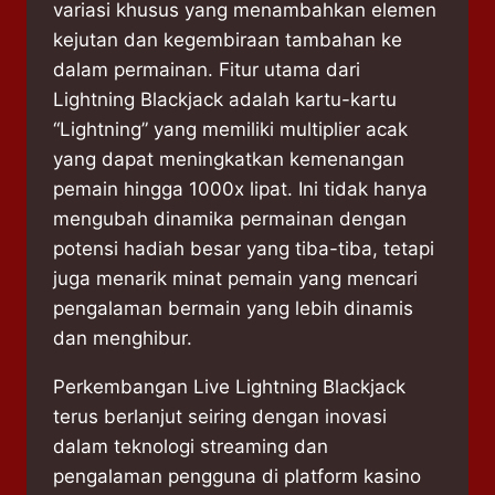
variasi khusus yang menambahkan elemen
kejutan dan kegembiraan tambahan ke
dalam permainan. Fitur utama dari
Lightning Blackjack adalah kartu-kartu
“Lightning” yang memiliki multiplier acak
yang dapat meningkatkan kemenangan
pemain hingga 1000x lipat. Ini tidak hanya
mengubah dinamika permainan dengan
potensi hadiah besar yang tiba-tiba, tetapi
juga menarik minat pemain yang mencari
pengalaman bermain yang lebih dinamis
dan menghibur.
Perkembangan Live Lightning Blackjack
terus berlanjut seiring dengan inovasi
dalam teknologi streaming dan
pengalaman pengguna di platform kasino