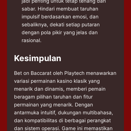
jadi penting untuk tetap tenang dan
sabar. Hindari membuat taruhan
impulsif berdasarkan emosi, dan
sebaliknya, dekati setiap putaran
dengan pola pikir yang jelas dan
rasional.
Kesimpulan
Bet on Baccarat oleh Playtech menawarkan
variasi permainan kasino klasik yang
menarik dan dinamis, memberi pemain
beragam pilihan taruhan dan fitur
permainan yang menarik. Dengan
antarmuka intuitif, dukungan multibahasa,
dan kompatibilitas di berbagai perangkat
dan sistem operasi. Game ini memastikan