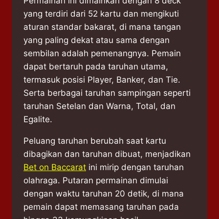
Permainan ini dimainkan dengan 8 deck
yang terdiri dari 52 kartu dan mengikuti
aturan standar bakarat, di mana tangan
yang paling dekat atau sama dengan
sembilan adalah pemenangnya. Pemain
dapat bertaruh pada taruhan utama,
termasuk posisi Player, Banker, dan Tie.
Serta berbagai taruhan sampingan seperti
taruhan Setelan dan Warna, Total, dan
Egalite.
Peluang taruhan berubah saat kartu
dibagikan dan taruhan dibuat, menjadikan
Bet on Baccarat
ini mirip dengan taruhan
olahraga. Putaran permainan dimulai
dengan waktu taruhan 20 detik, di mana
pemain dapat memasang taruhan pada