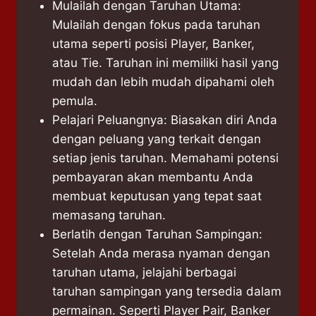
Mulailah dengan Taruhan Utama:
Mulailah dengan fokus pada taruhan
utama seperti posisi Player, Banker,
atau Tie. Taruhan ini memiliki hasil yang
mudah dan lebih mudah dipahami oleh
pemula.
Pelajari Peluangnya: Biasakan diri Anda
dengan peluang yang terkait dengan
setiap jenis taruhan. Memahami potensi
pembayaran akan membantu Anda
membuat keputusan yang tepat saat
memasang taruhan.
Berlatih dengan Taruhan Sampingan:
Setelah Anda merasa nyaman dengan
taruhan utama, jelajahi berbagai
taruhan sampingan yang tersedia dalam
permainan. Seperti Player Pair, Banker