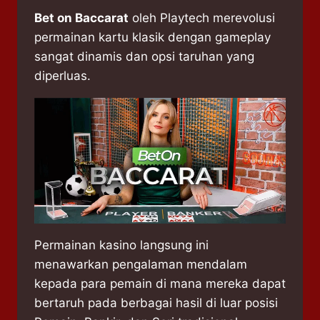
Bet on Baccarat
oleh Playtech merevolusi
permainan kartu klasik dengan gameplay
sangat dinamis dan opsi taruhan yang
diperluas.
Permainan kasino langsung ini
menawarkan pengalaman mendalam
kepada para pemain di mana mereka dapat
bertaruh pada berbagai hasil di luar posisi