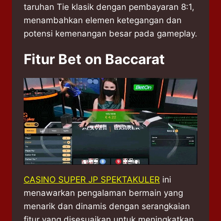
taruhan Tie klasik dengan pembayaran 8:1,
menambahkan elemen ketegangan dan
potensi kemenangan besar pada gameplay.
Fitur Bet on Baccarat
CASINO SUPER JP SPEKTAKULER
ini
menawarkan pengalaman bermain yang
menarik dan dinamis dengan serangkaian
fitur yang disesuaikan untuk meningkatkan