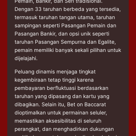
Pemain, Bankir, dan Seri tradisional.
Dengan 33 taruhan berbeda yang tersedia,
termasuk taruhan tangan utama, taruhan
sampingan seperti Pasangan Pemain dan
Pasangan Bankir, dan opsi unik seperti
taruhan Pasangan Sempurna dan Egalite,
pemain memiliki banyak sekali pilihan untuk
dijelajahi.
Peluang dinamis menjaga tingkat
kegembiraan tetap tinggi karena
pembayaran berfluktuasi berdasarkan
taruhan yang dipasang dan kartu yang
dibagikan. Selain itu, Bet on Baccarat
dioptimalkan untuk permainan seluler,
memastikan aksesibilitas di seluruh
perangkat, dan menghadirkan dukungan