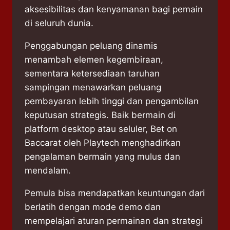
aksesibilitas dan kenyamanan bagi pemain
di seluruh dunia.
Penggabungan peluang dinamis
menambah elemen kegembiraan,
sementara ketersediaan taruhan
sampingan menawarkan peluang
pembayaran lebih tinggi dan pengambilan
keputusan strategis. Baik bermain di
platform desktop atau seluler, Bet on
Baccarat oleh Playtech menghadirkan
pengalaman bermain yang mulus dan
mendalam.
Pemula bisa mendapatkan keuntungan dari
berlatih dengan mode demo dan
mempelajari aturan permainan dan strategi