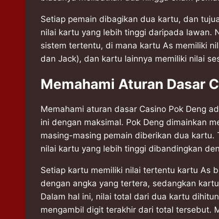
Setiap pemain dibagikan dua kartu, dan tujua
nilai kartu yang lebih tinggi daripada lawan.
sistem tertentu, di mana kartu As memiliki nila
dan Jack), dan kartu lainnya memiliki nilai s
Memahami Aturan Dasar C
Memahami aturan dasar Casino Pok Deng ada
ini dengan maksimal. Pok Deng dimainkan me
masing-masing pemain diberikan dua kartu. 
nilai kartu yang lebih tinggi dibandingkan de
Setiap kartu memiliki nilai tertentu kartu As b
dengan angka yang tertera, sedangkan kartu w
Dalam hal ini, nilai total dari dua kartu dih
mengambil digit terakhir dari total tersebut.