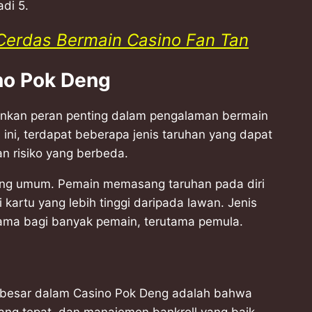
adi 5.
 Cerdas Bermain Casino Fan Tan
no Pok Deng
inkan peran penting dalam pengalaman bermain
 ini, terdapat beberapa jenis taruhan yang dapat
n risiko yang berbeda.
ling umum. Pemain memasang taruhan pada diri
 kartu yang lebih tinggi daripada lawan. Jenis
utama bagi banyak pemain, terutama pemula.
 besar dalam Casino Pok Deng adalah bahwa
ang tepat, dan manajemen bankroll yang baik