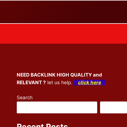
NEED BACKLINK HIGH QUALITY and
RELEVANT ?
let us help.
click here
Search
Search
Recent Posts