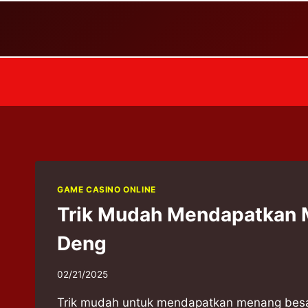
Skip
to
content
GAME CASINO ONLINE
Trik Mudah Mendapatkan 
Deng
02/21/2025
Trik mudah untuk mendapatkan menang besa