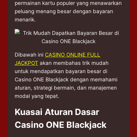
permainan kartu populer yang menawarkan
peluang menang besar dengan bayaran
menarik.
Dibawah ini
CASINO ONLINE FULL
JACKPOT
akan membahas trik mudah
untuk mendapatkan bayaran besar di
Casino ONE Blackjack dengan memahami
aturan, strategi bermain, dan manajemen
modal yang tepat.
Kuasai Aturan Dasar
Casino ONE Blackjack