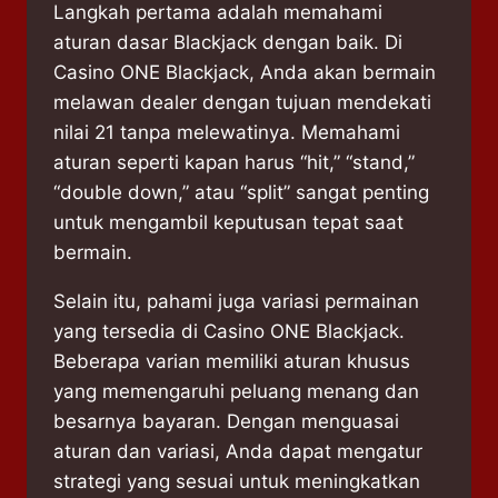
Langkah pertama adalah memahami
aturan dasar Blackjack dengan baik. Di
Casino ONE Blackjack, Anda akan bermain
melawan dealer dengan tujuan mendekati
nilai 21 tanpa melewatinya. Memahami
aturan seperti kapan harus “hit,” “stand,”
“double down,” atau “split” sangat penting
untuk mengambil keputusan tepat saat
bermain.
Selain itu, pahami juga variasi permainan
yang tersedia di Casino ONE Blackjack.
Beberapa varian memiliki aturan khusus
yang memengaruhi peluang menang dan
besarnya bayaran. Dengan menguasai
aturan dan variasi, Anda dapat mengatur
strategi yang sesuai untuk meningkatkan