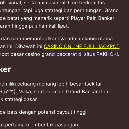
fesional, serta animasi real-time berkualitas
untungan, tapi juga strategi dan perhitungan. Grand
 bets) yang menarik seperti Player Pair, Banker
ran hingga puluhan kali lipat.
an dan cara memanfaatkannya adalah kunci utama
n ini. Dibawah ini
CASINO ONLINE FULL JACKPOT
ot besar casino grand baccarat di situs PAKHOKI.
ker
miliki peluang menang lebih besar (sekitar
(9,52%). Maka, saat bermain Grand Baccarat di
 strategi dasar.
e bets dengan potensi payout tinggi:
kartu pertama membentuk pasangan.