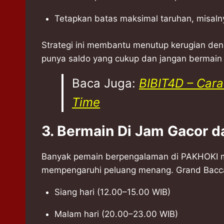
Tetapkan batas maksimal taruhan, misalnya
Strategi ini membantu menutup kerugian de
punya saldo yang cukup dan jangan bermain 
Baca Juga:
BIBIT4D – Car
Time
3. Bermain Di Jam Gacor d
Banyak pemain berpengalaman di PAKHOKI 
mempengaruhi peluang menang. Grand Baccara
Siang hari (12.00–15.00 WIB)
Malam hari (20.00–23.00 WIB)