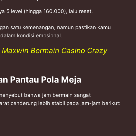
 5 level (hingga 160.000), lalu reset.
ngan satu kemenangan, namun pastikan kamu
dalam kondisi emosional.
a Maxwin Bermain Casino Crazy
an Pantau Pola Meja
menyebut bahwa jam bermain sangat
t cenderung lebih stabil pada jam-jam berikut: