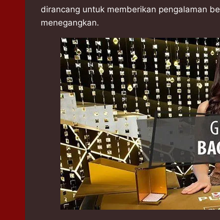
dirancang untuk memberikan pengalaman ber
menegangkan.