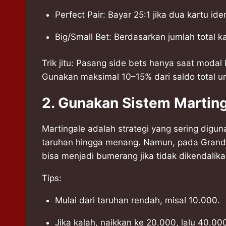
Perfect Pair: Bayar 25:1 jika dua kartu ide
Big/Small Bet: Berdasarkan jumlah total k
Trik jitu: Pasang side bets hanya saat modal
Gunakan maksimal 10–15% dari saldo total unt
2. Gunakan Sistem Martin
Martingale adalah strategi yang sering digun
taruhan hingga menang. Namun, pada Grand B
bisa menjadi bumerang jika tidak dikendalika
Tips:
Mulai dari taruhan rendah, misal 10.000.
Jika kalah, naikkan ke 20.000, lalu 40.00