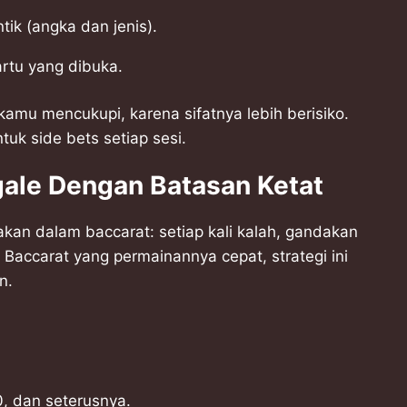
ntik (angka dan jenis).
artu yang dibuka.
 kamu mencukupi, karena sifatnya lebih berisiko.
uk side bets setiap sesi.
gale Dengan Batasan Ketat
akan dalam baccarat: setiap kali kalah, gandakan
accarat yang permainannya cepat, strategi ini
n.
0, dan seterusnya.