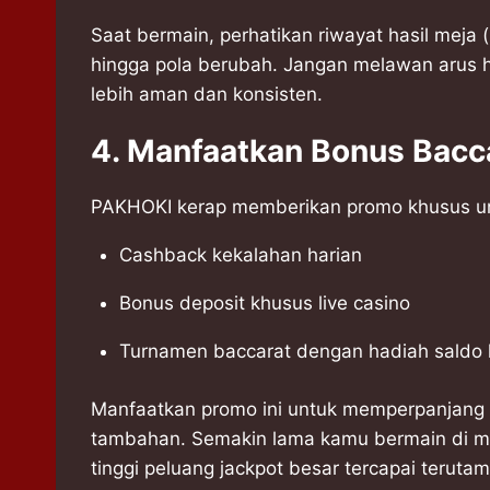
Saat bermain, perhatikan riwayat hasil meja (
hingga pola berubah. Jangan melawan arus h
lebih aman dan konsisten.
4. Manfaatkan Bonus Bacc
PAKHOKI kerap memberikan promo khusus unt
Cashback kekalahan harian
Bonus deposit khusus live casino
Turnamen baccarat dengan hadiah saldo 
Manfaatkan promo ini untuk memperpanjang 
tambahan. Semakin lama kamu bermain di me
tinggi peluang jackpot besar tercapai teruta