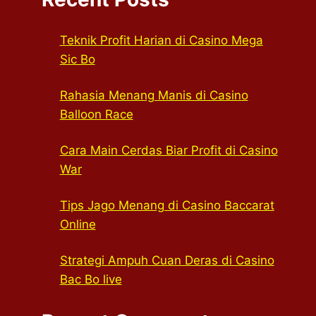
Teknik Profit Harian di Casino Mega
Sic Bo
Rahasia Menang Manis di Casino
Balloon Race
Cara Main Cerdas Biar Profit di Casino
War
Tips Jago Menang di Casino Baccarat
Online
Strategi Ampuh Cuan Deras di Casino
Bac Bo live