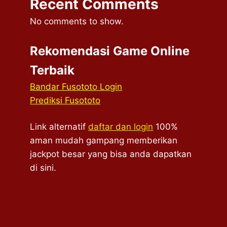
Recent Comments
No comments to show.
Rekomendasi Game Online
Terbaik
Bandar Fusototo Login
Prediksi Fusototo
Link alternatif
daftar dan login
100%
aman mudah gampang memberikan
jackpot besar yang bisa anda dapatkan
di sini.