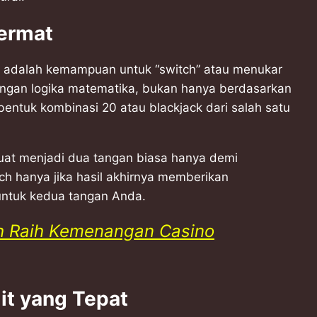
ermat
 adalah kemampuan untuk “switch” atau menukar
dengan logika matematika, bukan hanya berdasarkan
entuk kombinasi 20 atau blackjack dari salah satu
uat menjadi dua tangan biasa hanya demi
ch hanya jika hasil akhirnya memberikan
untuk kedua tangan Anda.
h Raih Kemenangan Casino
lit yang Tepat