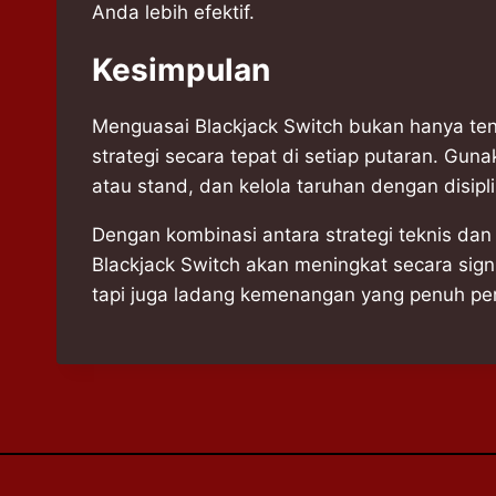
Anda lebih efektif.
Kesimpulan
Menguasai Blackjack Switch bukan hanya te
strategi secara tepat di setiap putaran. Gun
atau stand, dan kelola taruhan dengan disipli
Dengan kombinasi antara strategi teknis dan
Blackjack Switch akan meningkat secara sign
tapi juga ladang kemenangan yang penuh per