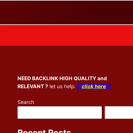
NEED BACKLINK HIGH QUALITY and
RELEVANT ?
let us help.
click here
Search
Search
Recent Posts