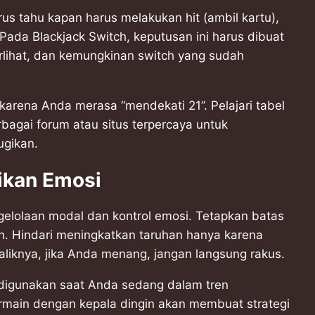
rus tahu kapan harus melakukan hit (ambil kartu),
 Pada Blackjack Switch, keputusan ini harus dibuat
erlihat, dan kemungkinan switch yang sudah
arena Anda merasa “mendekati 21”. Pelajari tabel
rbagai forum atau situs terpercaya untuk
ugikan.
ikan Emosi
engelolaan modal dan kontrol emosi. Tetapkan batas
. Hindari meningkatkan taruhan hanya karena
liknya, jika Anda menang, jangan langsung rakus.
sa digunakan saat Anda sedang dalam tren
main dengan kepala dingin akan membuat strategi