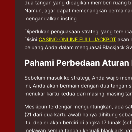
dua tangan yang dibagikan memberi ruang bag
Namun, agar dapat memenangkan permainan i
mengandalkan insting.
Diperlukan penguasaan strategi yang teren
Disini
CASINO ONLINE FULL JACKPOT
akan 
peluang Anda dalam menguasai Blackjack Swit
Pahami Perbedaan Aturan 
Sebelum masuk ke strategi, Anda wajib mem
ini, Anda akan bermain dengan dua tangan 
menukar kartu kedua dari masing-masing ta
Meskipun terdengar menguntungkan, ada satu 
(21 dari dua kartu awal) hanya dihitung sebaga
itu, dealer akan berdiri di angka 17 lunak (s
melawan semua tangan kecuali blackjack nat