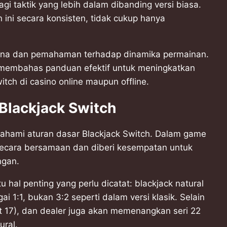
i taktik yang lebih dalam dibanding versi biasa.
ni secara konsisten, tidak cukup hanya
cana dan pemahaman terhadap dinamika permainan.
membahas panduan efektif untuk meningkatkan
ch di casino online maupun offline.
Blackjack Switch
ahami aturan dasar Blackjack Switch. Dalam game
secara bersamaan dan diberi kesempatan untuk
ngan.
hal penting yang perlu dicatat: blackjack natural
i 1:1, bukan 3:2 seperti dalam versi klasik. Selain
oft 17), dan dealer juga akan memenangkan seri 22
ural.