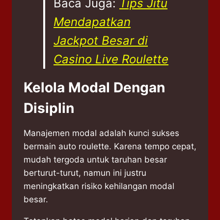
Baca Juga:
Tips Jitu
Mendapatkan
Jackpot Besar di
Casino Live Roulette
Kelola Modal Dengan
Disiplin
Manajemen modal adalah kunci sukses
bermain auto roulette. Karena tempo cepat,
mudah tergoda untuk taruhan besar
berturut-turut, namun ini justru
meningkatkan risiko kehilangan modal
besar.