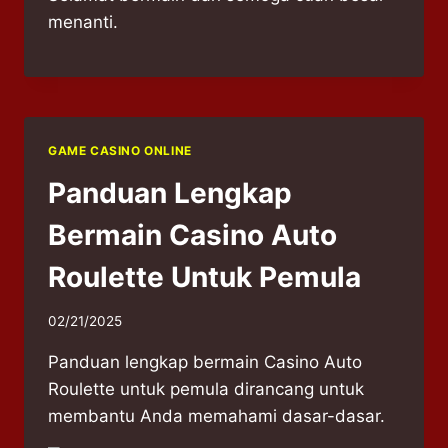
menanti.
GAME CASINO ONLINE
Panduan Lengkap
Bermain Casino Auto
Roulette Untuk Pemula
02/21/2025
Panduan lengkap bermain Casino Auto
Roulette untuk pemula dirancang untuk
membantu Anda memahami dasar-dasar.