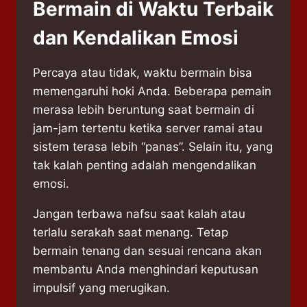
Bermain di Waktu Terbaik
dan Kendalikan Emosi
Percaya atau tidak, waktu bermain bisa
memengaruhi hoki Anda. Beberapa pemain
merasa lebih beruntung saat bermain di
jam-jam tertentu ketika server ramai atau
sistem terasa lebih “panas”. Selain itu, yang
tak kalah penting adalah mengendalikan
emosi.
Jangan terbawa nafsu saat kalah atau
terlalu serakah saat menang. Tetap
bermain tenang dan sesuai rencana akan
membantu Anda menghindari keputusan
impulsif yang merugikan.