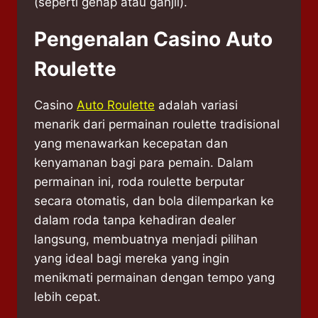
(seperti genap atau ganjil).
Pengenalan Casino Auto
Roulette
Casino
Auto Roulette
adalah variasi
menarik dari permainan roulette tradisional
yang menawarkan kecepatan dan
kenyamanan bagi para pemain. Dalam
permainan ini, roda roulette berputar
secara otomatis, dan bola dilemparkan ke
dalam roda tanpa kehadiran dealer
langsung, membuatnya menjadi pilihan
yang ideal bagi mereka yang ingin
menikmati permainan dengan tempo yang
lebih cepat.