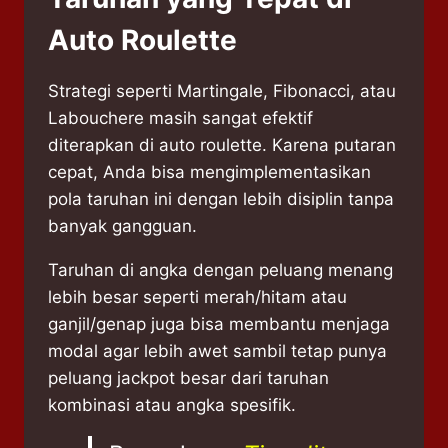
Auto Roulette
Strategi seperti Martingale, Fibonacci, atau
Labouchere masih sangat efektif
diterapkan di auto roulette. Karena putaran
cepat, Anda bisa mengimplementasikan
pola taruhan ini dengan lebih disiplin tanpa
banyak gangguan.
Taruhan di angka dengan peluang menang
lebih besar seperti merah/hitam atau
ganjil/genap juga bisa membantu menjaga
modal agar lebih awet sambil tetap punya
peluang jackpot besar dari taruhan
kombinasi atau angka spesifik.