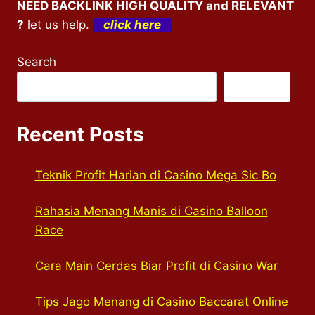
NEED BACKLINK HIGH QUALITY and RELEVANT
?
let us help.
click here
Search
Search
Recent Posts
Teknik Profit Harian di Casino Mega Sic Bo
Rahasia Menang Manis di Casino Balloon
Race
Cara Main Cerdas Biar Profit di Casino War
Tips Jago Menang di Casino Baccarat Online