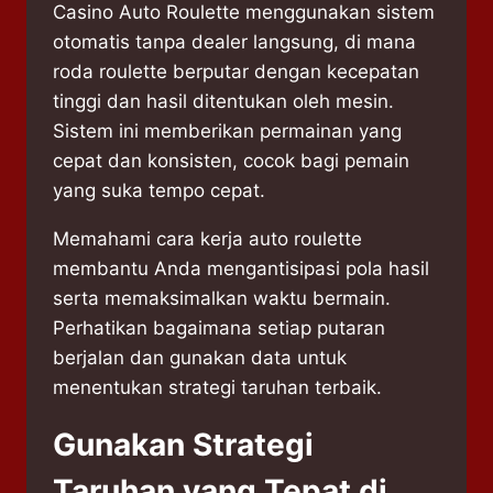
Casino Auto Roulette menggunakan sistem
otomatis tanpa dealer langsung, di mana
roda roulette berputar dengan kecepatan
tinggi dan hasil ditentukan oleh mesin.
Sistem ini memberikan permainan yang
cepat dan konsisten, cocok bagi pemain
yang suka tempo cepat.
Memahami cara kerja auto roulette
membantu Anda mengantisipasi pola hasil
serta memaksimalkan waktu bermain.
Perhatikan bagaimana setiap putaran
berjalan dan gunakan data untuk
menentukan strategi taruhan terbaik.
Gunakan Strategi
Taruhan yang Tepat di