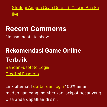
Strategi Ampuh Cuan Deras di Casino Bac Bo
live
Recent Comments
No comments to show.
Rekomendasi Game Online
Terbaik
Bandar Fusototo Login
Prediksi Fusototo
Link alternatif
daftar dan login
100% aman
mudah gampang memberikan jackpot besar yang
bisa anda dapatkan di sini.