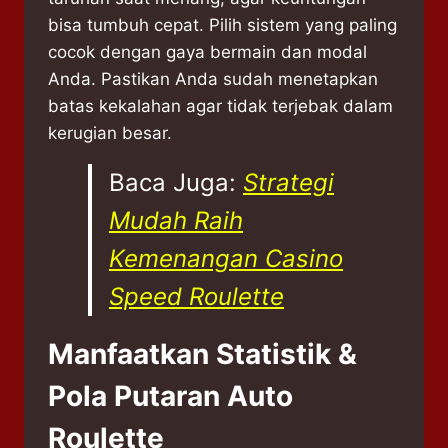
bisa tumbuh cepat. Pilih sistem yang paling
cocok dengan gaya bermain dan modal
Anda. Pastikan Anda sudah menetapkan
batas kekalahan agar tidak terjebak dalam
kerugian besar.
Baca Juga:
Strategi
Mudah Raih
Kemenangan Casino
Speed Roulette
Manfaatkan Statistik &
Pola Putaran Auto
Roulette