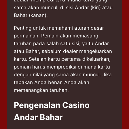
sama akan muncul, di sisi Andar (kiri) atau
Bahar (kanan).
Penting untuk memahami aturan dasar
permainan. Pemain akan memasang
taruhan pada salah satu sisi, yaitu Andar
atau Bahar, sebelum dealer mengeluarkan
kartu. Setelah kartu pertama dikeluarkan,
pemain harus memprediksi di mana kartu
dengan nilai yang sama akan muncul. Jika
tebakan Anda benar, Anda akan
memenangkan taruhan.
Pengenalan Casino
Andar Bahar