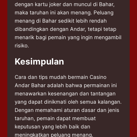
dengan kartu joker dan muncul di Bahar,
maka taruhan ini akan menang. Peluang
menang di Bahar sedikit lebih rendah
dibandingkan dengan Andar, tetapi tetap
menarik bagi pemain yang ingin mengambil
risiko.
Kesimpulan
Cara dan tips mudah bermain Casino
Andar Bahar adalah bahwa permainan ini
menawarkan kesenangan dan tantangan
yang dapat dinikmati oleh semua kalangan.
Dengan memahami aturan dasar dan jenis
taruhan, pemain dapat membuat
keputusan yang lebih baik dan
meningkatkan peluang menang.