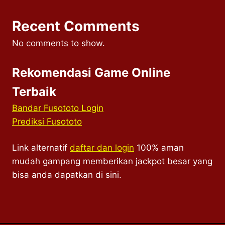
Recent Comments
No comments to show.
Rekomendasi Game Online
Terbaik
Bandar Fusototo Login
Prediksi Fusototo
Link alternatif
daftar dan login
100% aman
mudah gampang memberikan jackpot besar yang
bisa anda dapatkan di sini.