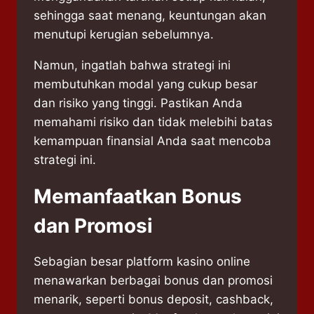
sehingga saat menang, keuntungan akan
menutupi kerugian sebelumnya.
Namun, ingatlah bahwa strategi ini
membutuhkan modal yang cukup besar
dan risiko yang tinggi. Pastikan Anda
memahami risiko dan tidak melebihi batas
kemampuan finansial Anda saat mencoba
strategi ini.
Memanfaatkan Bonus
dan Promosi
Sebagian besar platform kasino online
menawarkan berbagai bonus dan promosi
menarik, seperti bonus deposit, cashback,