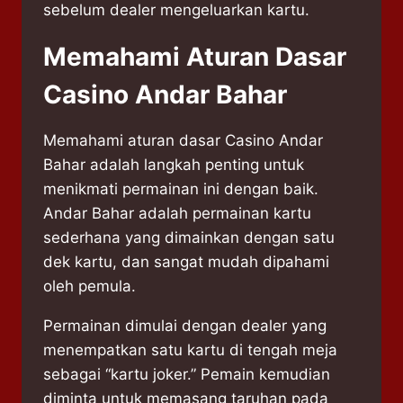
sebelum dealer mengeluarkan kartu.
Memahami Aturan Dasar
Casino Andar Bahar
Memahami aturan dasar Casino Andar
Bahar adalah langkah penting untuk
menikmati permainan ini dengan baik.
Andar Bahar adalah permainan kartu
sederhana yang dimainkan dengan satu
dek kartu, dan sangat mudah dipahami
oleh pemula.
Permainan dimulai dengan dealer yang
menempatkan satu kartu di tengah meja
sebagai “kartu joker.” Pemain kemudian
diminta untuk memasang taruhan pada