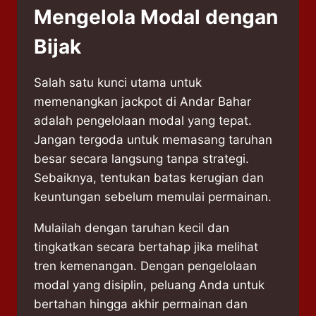
Mengelola Modal dengan
Bijak
Salah satu kunci utama untuk
memenangkan jackpot di Andar Bahar
adalah pengelolaan modal yang tepat.
Jangan tergoda untuk memasang taruhan
besar secara langsung tanpa strategi.
Sebaiknya, tentukan batas kerugian dan
keuntungan sebelum memulai permainan.
Mulailah dengan taruhan kecil dan
tingkatkan secara bertahap jika melihat
tren kemenangan. Dengan pengelolaan
modal yang disiplin, peluang Anda untuk
bertahan hingga akhir permainan dan