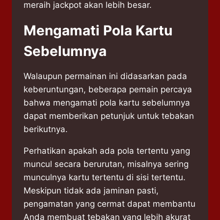
meraih jackpot akan lebih besar.
Mengamati Pola Kartu
Sebelumnya
Walaupun permainan ini didasarkan pada
keberuntungan, beberapa pemain percaya
bahwa mengamati pola kartu sebelumnya
dapat memberikan petunjuk untuk tebakan
berikutnya.
Perhatikan apakah ada pola tertentu yang
muncul secara berurutan, misalnya sering
munculnya kartu tertentu di sisi tertentu.
Meskipun tidak ada jaminan pasti,
pengamatan yang cermat dapat membantu
Anda membuat tebakan yang lebih akurat