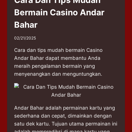
Cara Dan Tips Mudah
Bermain Casino Andar
Bahar
02/21/2025
Cara dan tips mudah bermain Casino
Andar Bahar dapat membantu Anda
meraih pengalaman bermain yang
menyenangkan dan menguntungkan.
Andar Bahar adalah permainan kartu yang
sederhana dan cepat, dimainkan dengan
satu dek kartu. Tujuan utama permainan ini
adalah memprediksi di mana kartu yang