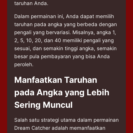
taruhan Anda.
Dalam permainan ini, Anda dapat memilih
taruhan pada angka yang berbeda dengan
pengali yang bervariasi. Misalnya, angka 1,
2, 5, 10, 20, dan 40 memiliki pengali yang
sesuai, dan semakin tinggi angka, semakin
besar pula pembayaran yang bisa Anda
peroleh.
Manfaatkan Taruhan
pada Angka yang Lebih
Sering Muncul
Salah satu strategi utama dalam permainan
Dream Catcher adalah memanfaatkan