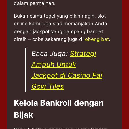
dalam permainan.
Bukan cuma togel yang bikin nagih, slot
online kami juga siap memanjakan Anda
dengan jackpot yang gampang banget
diraih – coba sekarang juga di
obeng bet
.
Baca Juga:
Strategi
Ampuh Untuk
Jackpot di Casino Pai
Gow Tiles
Kelola Bankroll dengan
Bijak