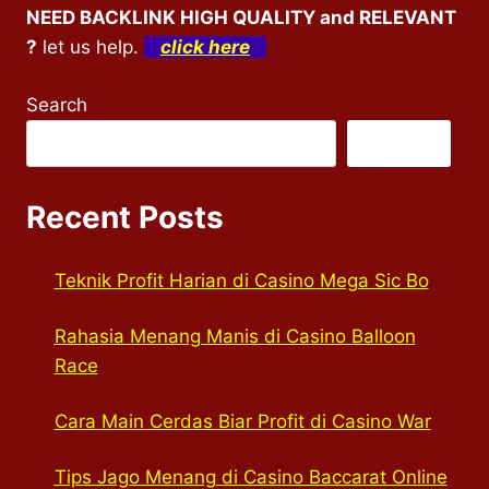
NEED BACKLINK HIGH QUALITY and RELEVANT
?
let us help.
click here
Search
Search
Recent Posts
Teknik Profit Harian di Casino Mega Sic Bo
Rahasia Menang Manis di Casino Balloon
Race
Cara Main Cerdas Biar Profit di Casino War
Tips Jago Menang di Casino Baccarat Online