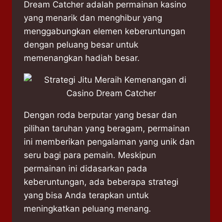
Dream Catcher adalah permainan kasino
yang menarik dan menghibur yang
menggabungkan elemen keberuntungan
dengan peluang besar untuk
memenangkan hadiah besar.
Dengan roda berputar yang besar dan
pilihan taruhan yang beragam, permainan
ini memberikan pengalaman yang unik dan
seru bagi para pemain. Meskipun
permainan ini didasarkan pada
keberuntungan, ada beberapa strategi
yang bisa Anda terapkan untuk
meningkatkan peluang menang.