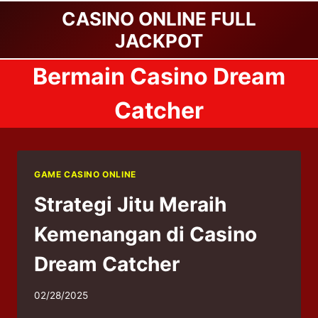
Skip
CASINO ONLINE FULL
to
JACKPOT
content
Bermain Casino Dream
Catcher
GAME CASINO ONLINE
Strategi Jitu Meraih
Kemenangan di Casino
Dream Catcher
02/28/2025