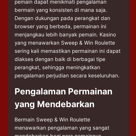
pemain dapat menikmati pengalaman
bermain yang konsisten di mana saja.
Dengan dukungan pada perangkat dan
browser yang berbeda, permainan ini
menjangkau lebih banyak pemain. Kasino
yang menawarkan Sweep & Win Roulette
sering kali memastikan permainan ini dapat
diakses dengan baik di berbagai tipe
perangkat, sehingga meningkatkan
pengalaman perjudian secara keseluruhan.
Pengalaman Permainan
yang Mendebarkan
​Bermain Sweep & Win Roulette
menawarkan pengalaman yang sangat
mendebarkan bagi para pemainnya.