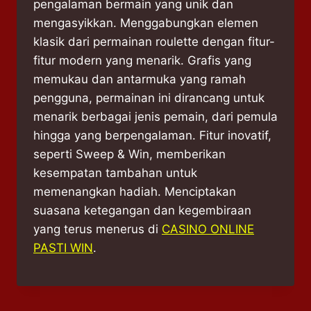
pengalaman bermain yang unik dan
mengasyikkan. Menggabungkan elemen
klasik dari permainan roulette dengan fitur-
fitur modern yang menarik. Grafis yang
memukau dan antarmuka yang ramah
pengguna, permainan ini dirancang untuk
menarik berbagai jenis pemain, dari pemula
hingga yang berpengalaman. Fitur inovatif,
seperti Sweep & Win, memberikan
kesempatan tambahan untuk
memenangkan hadiah. Menciptakan
suasana ketegangan dan kegembiraan
yang terus menerus di
CASINO ONLINE
PASTI WIN
.