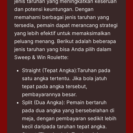
jenis taruhan yang meningkatkan keseruan
dan potensi keuntungan. Dengan
memahami berbagai jenis taruhan yang
tersedia, pemain dapat merancang strategi
yang lebih efektif untuk memaksimalkan
peluang menang. Berikut adalah beberapa
jenis taruhan yang bisa Anda pilih dalam
Sweep & Win Roulette:
Straight (Tepat Angka):Taruhan pada
satu angka tertentu. Jika bola jatuh
tepat pada angka tersebut,
pembayarannya besar.
Split (Dua Angka): Pemain bertaruh
pada dua angka yang bersebelahan di
meja, dengan pembayaran sedikit lebih
kecil daripada taruhan tepat angka.