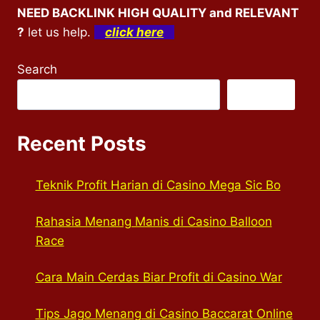
NEED BACKLINK HIGH QUALITY and RELEVANT
?
let us help.
click here
Search
Search
Recent Posts
Teknik Profit Harian di Casino Mega Sic Bo
Rahasia Menang Manis di Casino Balloon
Race
Cara Main Cerdas Biar Profit di Casino War
Tips Jago Menang di Casino Baccarat Online