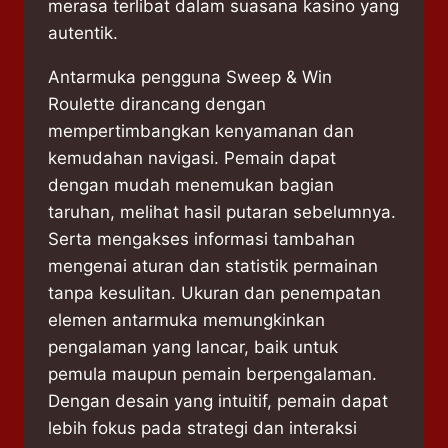
merasa terlibat dalam suasana kasino yang
autentik.
Antarmuka pengguna Sweep & Win
Roulette dirancang dengan
mempertimbangkan kenyamanan dan
kemudahan navigasi. Pemain dapat
dengan mudah menemukan bagian
taruhan, melihat hasil putaran sebelumnya.
Serta mengakses informasi tambahan
mengenai aturan dan statistik permainan
tanpa kesulitan. Ukuran dan penempatan
elemen antarmuka memungkinkan
pengalaman yang lancar, baik untuk
pemula maupun pemain berpengalaman.
Dengan desain yang intuitif, pemain dapat
lebih fokus pada strategi dan interaksi