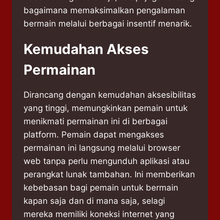
bagaimana memaksimalkan pengalaman
bermain melalui berbagai insentif menarik.
Kemudahan Akses
Permainan
Dirancang dengan kemudahan aksesibilitas
yang tinggi, memungkinkan pemain untuk
menikmati permainan ini di berbagai
platform. Pemain dapat mengakses
permainan ini langsung melalui browser
web tanpa perlu mengunduh aplikasi atau
perangkat lunak tambahan. Ini memberikan
kebebasan bagi pemain untuk bermain
kapan saja dan di mana saja, selagi
mereka memiliki koneksi internet yang