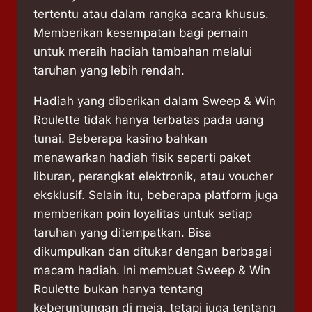
tertentu atau dalam rangka acara khusus.
Memberikan kesempatan bagi pemain
untuk meraih hadiah tambahan melalui
taruhan yang lebih rendah.
Hadiah yang diberikan dalam Sweep & Win
Roulette tidak hanya terbatas pada uang
tunai. Beberapa kasino bahkan
menawarkan hadiah fisik seperti paket
liburan, perangkat elektronik, atau voucher
eksklusif. Selain itu, beberapa platform juga
memberikan poin loyalitas untuk setiap
taruhan yang ditempatkan. Bisa
dikumpulkan dan ditukar dengan berbagai
macam hadiah. Ini membuat Sweep & Win
Roulette bukan hanya tentang
keberuntungan di meja, tetapi juga tentang