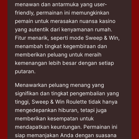
menawan dan antarmuka yang user-
friendly, permainan ini memungkinkan
pemain untuk merasakan nuansa kasino
yang autentik dari kenyamanan rumah.
Fitur menarik, seperti mode Sweep & Win,
menambah tingkat kegembiraan dan
memberikan peluang untuk meraih
kemenangan lebih besar dengan setiap
putaran.
Menawarkan peluang menang yang
signifikan dan tingkat pengembalian yang
tinggi, ​Sweep & Win Roulette tidak hanya
mengedepankan hiburan, tetapi juga
memberikan kesempatan untuk
mendapatkan keuntungan.​ Permainan ini
siap memanjakan Anda dengan suasana