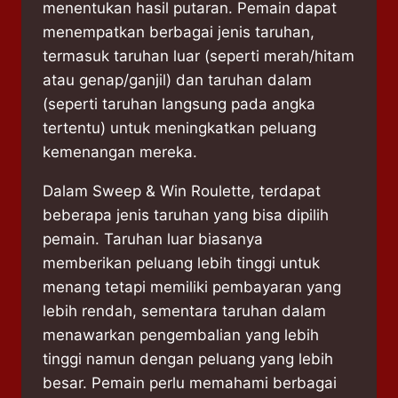
menentukan hasil putaran. Pemain dapat
menempatkan berbagai jenis taruhan,
termasuk taruhan luar (seperti merah/hitam
atau genap/ganjil) dan taruhan dalam
(seperti taruhan langsung pada angka
tertentu) untuk meningkatkan peluang
kemenangan mereka.
Dalam Sweep & Win Roulette, terdapat
beberapa jenis taruhan yang bisa dipilih
pemain. Taruhan luar biasanya
memberikan peluang lebih tinggi untuk
menang tetapi memiliki pembayaran yang
lebih rendah, sementara taruhan dalam
menawarkan pengembalian yang lebih
tinggi namun dengan peluang yang lebih
besar. Pemain perlu memahami berbagai