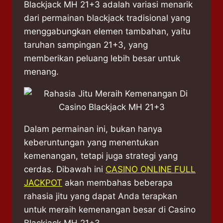
Blackjack MH 21+3 adalah variasi menarik
dari permainan blackjack tradisional yang
menggabungkan elemen tambahan, yaitu
taruhan sampingan 21+3, yang
memberikan peluang lebih besar untuk
menang.
Dalam permainan ini, bukan hanya
keberuntungan yang menentukan
kemenangan, tetapi juga strategi yang
cerdas. Dibawah ini
CASINO ONLINE FULL
JACKPOT
akan membahas beberapa
rahasia jitu yang dapat Anda terapkan
untuk meraih kemenangan besar di Casino