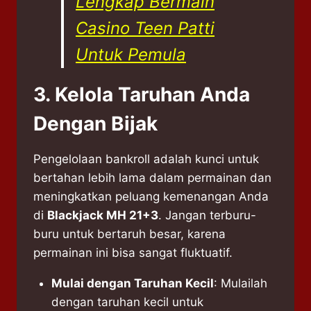
Lengkap Bermain
Casino Teen Patti
Untuk Pemula
3.
Kelola Taruhan Anda
Dengan Bijak
Pengelolaan bankroll adalah kunci untuk
bertahan lebih lama dalam permainan dan
meningkatkan peluang kemenangan Anda
di
Blackjack MH 21+3
. Jangan terburu-
buru untuk bertaruh besar, karena
permainan ini bisa sangat fluktuatif.
Mulai dengan Taruhan Kecil
: Mulailah
dengan taruhan kecil untuk