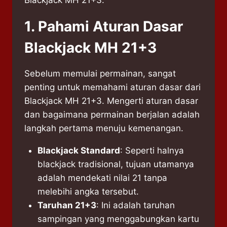
Blackjack MH 21+3.
1.
Pahami Aturan Dasar
Blackjack MH 21+3
Sebelum memulai permainan, sangat
penting untuk memahami aturan dasar dari
Blackjack MH 21+3. Mengerti aturan dasar
dan bagaimana permainan berjalan adalah
langkah pertama menuju kemenangan.
Blackjack Standard
: Seperti halnya
blackjack tradisional, tujuan utamanya
adalah mendekati nilai 21 tanpa
melebihi angka tersebut.
Taruhan 21+3
: Ini adalah taruhan
sampingan yang menggabungkan kartu