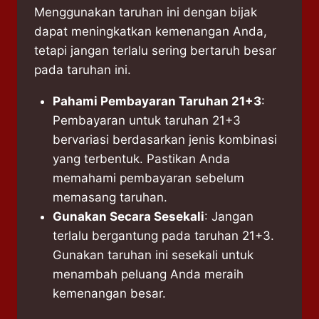
Menggunakan taruhan ini dengan bijak
dapat meningkatkan kemenangan Anda,
tetapi jangan terlalu sering bertaruh besar
pada taruhan ini.
Pahami Pembayaran Taruhan 21+3
:
Pembayaran untuk taruhan 21+3
bervariasi berdasarkan jenis kombinasi
yang terbentuk. Pastikan Anda
memahami pembayaran sebelum
memasang taruhan.
Gunakan Secara Sesekali
: Jangan
terlalu bergantung pada taruhan 21+3.
Gunakan taruhan ini sesekali untuk
menambah peluang Anda meraih
kemenangan besar.