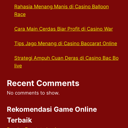
Rahasia Menang Manis di Casino Balloon
Race
Cara Main Cerdas Biar Profit di Casino War
Tips Jago Menang di Casino Baccarat Online
Strategi Ampuh Cuan Deras di Casino Bac Bo
live
Recent Comments
No comments to show.
Rekomendasi Game Online
Terbaik