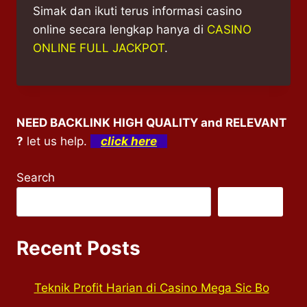
Simak dan ikuti terus informasi casino
online secara lengkap hanya di
CASINO
ONLINE FULL JACKPOT
.
NEED BACKLINK HIGH QUALITY and RELEVANT
?
let us help.
click here
Search
Search
Recent Posts
Teknik Profit Harian di Casino Mega Sic Bo