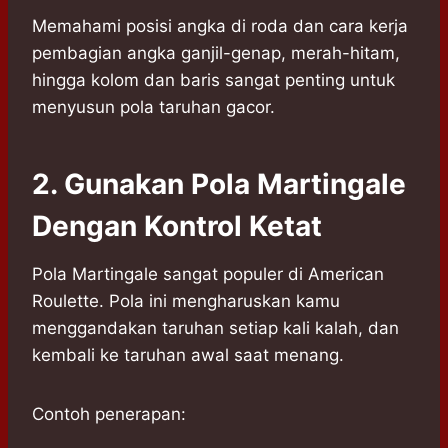
Memahami posisi angka di roda dan cara kerja
pembagian angka ganjil-genap, merah-hitam,
hingga kolom dan baris sangat penting untuk
menyusun pola taruhan gacor.
2. Gunakan Pola Martingale
Dengan Kontrol Ketat
Pola Martingale sangat populer di American
Roulette. Pola ini mengharuskan kamu
menggandakan taruhan setiap kali kalah, dan
kembali ke taruhan awal saat menang.
Contoh penerapan: