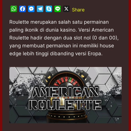
W
F
M
T
S
L
X
Share
h
a
e
e
k
i
a
c
s
l
y
n
Roulette merupakan salah satu permainan
t
e
s
e
p
e
paling ikonik di dunia kasino. Versi American
s
b
e
g
e
Roulette hadir dengan dua slot nol (0 dan 00),
A
o
n
r
yang membuat permainan ini memiliki house
p
o
g
a
edge lebih tinggi dibanding versi Eropa.
p
k
e
m
r