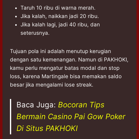
Taruh 10 ribu di warna merah.
Jika kalah, naikkan jadi 20 ribu.
Jika kalah lagi, jadi 40 ribu, dan
seterusnya.
Tujuan pola ini adalah menutup kerugian
dengan satu kemenangan. Namun di PAKHOKI,
kamu perlu mengatur batas modal dan stop
loss, karena Martingale bisa memakan saldo
besar jika mengalami lose streak.
Baca Juga:
Bocoran Tips
Bermain Casino Pai Gow Poker
Di Situs PAKHOKI