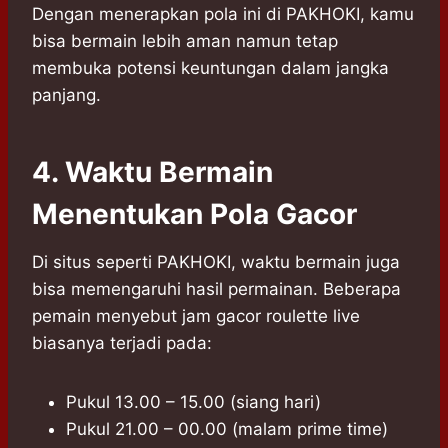
Dengan menerapkan pola ini di PAKHOKI, kamu
bisa bermain lebih aman namun tetap
membuka potensi keuntungan dalam jangka
panjang.
4. Waktu Bermain
Menentukan Pola Gacor
Di situs seperti PAKHOKI, waktu bermain juga
bisa memengaruhi hasil permainan. Beberapa
pemain menyebut jam gacor roulette live
biasanya terjadi pada:
Pukul 13.00 – 15.00 (siang hari)
Pukul 21.00 – 00.00 (malam prime time)