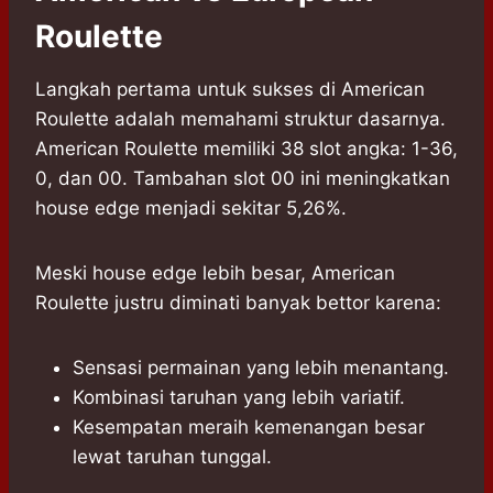
Roulette
Langkah pertama untuk sukses di American
Roulette adalah memahami struktur dasarnya.
American Roulette memiliki 38 slot angka: 1-36,
0, dan 00. Tambahan slot 00 ini meningkatkan
house edge menjadi sekitar 5,26%.
Meski house edge lebih besar, American
Roulette justru diminati banyak bettor karena:
Sensasi permainan yang lebih menantang.
Kombinasi taruhan yang lebih variatif.
Kesempatan meraih kemenangan besar
lewat taruhan tunggal.