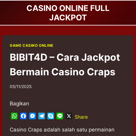
Skip
CASINO ONLINE FULL
to
JACKPOT
content
GAME CASINO ONLINE
BIBIT4D – Cara Jackpot
Bermain Casino Craps
05/11/2025
Bagikan
W
F
M
T
S
L
X
Share
h
a
e
e
k
i
a
c
s
l
y
n
Casino Craps adalah salah satu permainan