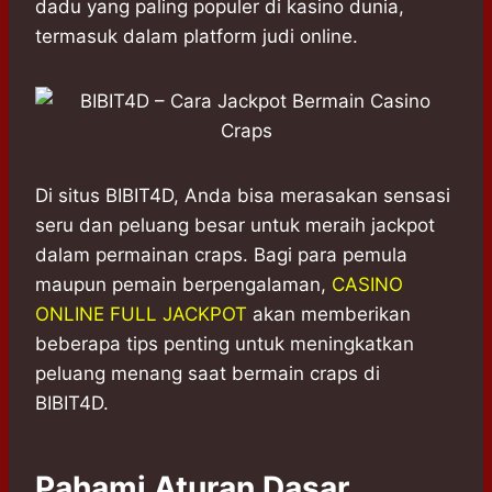
t
e
s
e
p
e
dadu yang paling populer di kasino dunia,
s
b
e
g
e
termasuk dalam platform judi online.
A
o
n
r
p
o
g
a
p
k
e
m
r
Di situs BIBIT4D, Anda bisa merasakan sensasi
seru dan peluang besar untuk meraih jackpot
dalam permainan craps. Bagi para pemula
maupun pemain berpengalaman,
CASINO
ONLINE FULL JACKPOT
akan memberikan
beberapa tips penting untuk meningkatkan
peluang menang saat bermain craps di
BIBIT4D.
Pahami Aturan Dasar