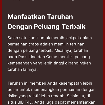
Manfaatkan Taruhan
Dengan Peluang Terbaik
Salah satu kunci untuk meraih jackpot dalam
permainan craps adalah memilih taruhan
dengan peluang terbaik. Misalnya, taruhan
pada Pass Line dan Come memiliki peluang
kemenangan yang lebih tinggi dibandingkan
taruhan lainnya.
Taruhan ini memberi Anda kesempatan lebih
besar untuk memenangkan permainan dengan
risiko yang relatif lebih rendah. Selain itu, di
situs BIBIT4D, Anda juga dapat memanfaatkan