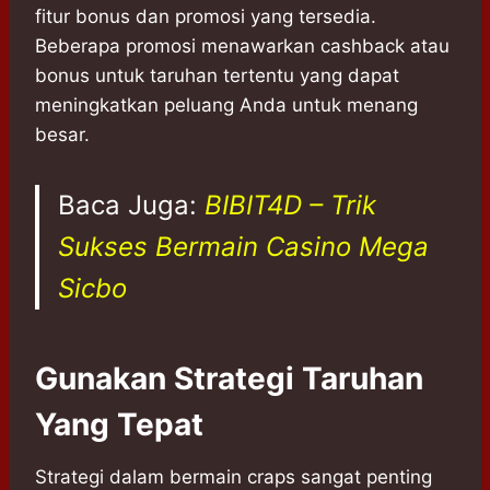
fitur bonus dan promosi yang tersedia.
Beberapa promosi menawarkan cashback atau
bonus untuk taruhan tertentu yang dapat
meningkatkan peluang Anda untuk menang
besar.
Baca Juga:
BIBIT4D – Trik
Sukses Bermain Casino Mega
Sicbo
Gunakan Strategi Taruhan
Yang Tepat
Strategi dalam bermain craps sangat penting