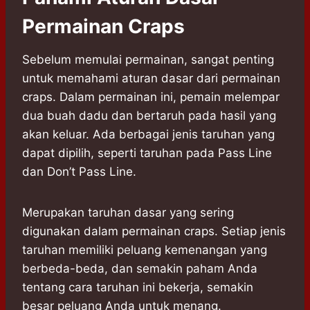
Permainan Craps
Sebelum memulai permainan, sangat penting
untuk memahami aturan dasar dari permainan
craps. Dalam permainan ini, pemain melempar
dua buah dadu dan bertaruh pada hasil yang
akan keluar. Ada berbagai jenis taruhan yang
dapat dipilih, seperti taruhan pada Pass Line
dan Don’t Pass Line.
Merupakan taruhan dasar yang sering
digunakan dalam permainan craps. Setiap jenis
taruhan memiliki peluang kemenangan yang
berbeda-beda, dan semakin paham Anda
tentang cara taruhan ini bekerja, semakin
besar peluang Anda untuk menang.