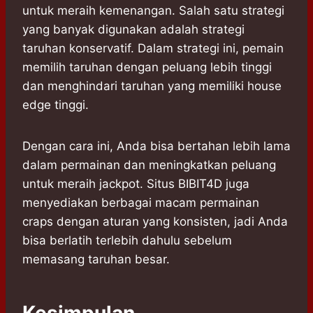
untuk meraih kemenangan. Salah satu strategi
yang banyak digunakan adalah strategi
taruhan konservatif. Dalam strategi ini, pemain
memilih taruhan dengan peluang lebih tinggi
dan menghindari taruhan yang memiliki house
edge tinggi.
Dengan cara ini, Anda bisa bertahan lebih lama
dalam permainan dan meningkatkan peluang
untuk meraih jackpot. Situs BIBIT4D juga
menyediakan berbagai macam permainan
craps dengan aturan yang konsisten, jadi Anda
bisa berlatih terlebih dahulu sebelum
memasang taruhan besar.