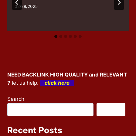
02/28/2025
NEED BACKLINK HIGH QUALITY and RELEVANT
?
let us help.
click here
Search
Search
Recent Posts