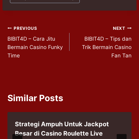
Post
PREVIOUS
NEXT
BIBIT4D – Cara Jitu
BIBIT4D – Tips dan
navigation
Bermain Casino Funky
Trik Bermain Casino
Time
Fan Tan
Similar Posts
Strategi Ampuh Untuk Jackpot
Besar di Casino Roulette Live